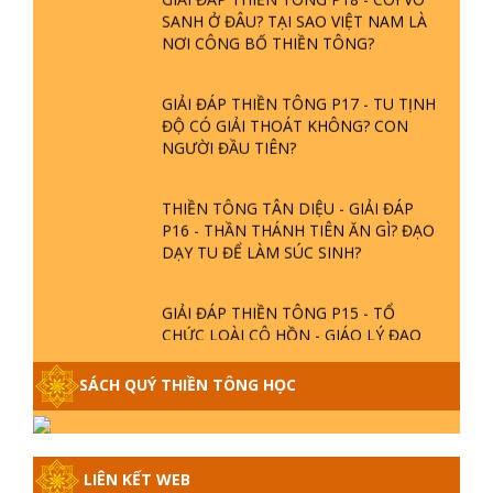
GIẢI ĐÁP THIỀN TÔNG P18 - CÕI VÔ
SANH Ở ĐÂU? TẠI SAO VIỆT NAM LÀ
NƠI CÔNG BỐ THIỀN TÔNG?
GIẢI ĐÁP THIỀN TÔNG P17 - TU TỊNH
ĐỘ CÓ GIẢI THOÁT KHÔNG? CON
NGƯỜI ĐẦU TIÊN?
THIỀN TÔNG TÂN DIỆU - GIẢI ĐÁP
P16 - THẦN THÁNH TIÊN ĂN GÌ? ĐẠO
DẠY TU ĐỂ LÀM SÚC SINH?
GIẢI ĐÁP THIỀN TÔNG P15 - TỔ
CHỨC LOÀI CÔ HỒN - GIÁO LÝ ĐẠO
PHẬT KHI NÀO XUẤT BẢN
SÁCH QUÝ THIỀN TÔNG HỌC
GIẢI ĐÁP THIỀN TÔNG ĐẶC BIỆT -
P14 - NGUỒN GỐC ÂM LỊCH DƯƠNG