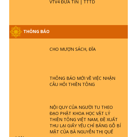
CHÙA THIỀN TÔNG TÂN DIỆU GÓP
PHẦN GÌN GIỮ DI SẢN VĂN HOÁ -
VTV4 ĐƯA TIN | TTTD
THÔNG BÁO
GIẢI ĐÁP ĐẶC BIỆT P25 - SUỐT 49
NĂM PHẬT KHÔNG NÓI? HỘI LONG
CHO MƯỢN SÁCH, ĐĨA
HOA LÀ HỘI GÌ? TỬ VÌ ĐẠO
GIẢI ĐÁP ĐẶC BIỆT P24 - TÁNH PHẬT
ĐƯỢC HÌNH THÀNH NHƯ THẾ NÀO?
THÔNG BÁO MỚI VỀ VIỆC NHẬN
PHẬT GIỚI CÓ THỜI GIAN KHÔNG? |
CÂU HỎI THIỀN TÔNG
TTTD
GIẢI ĐÁP ĐẶC BIỆT P23 - THIÊN
ĐÀNG Ở ĐÂU? ĐỊA NGỤC Ở ĐÂU?
NỘI QUY CỦA NGƯỜI TU THEO
ĐỨC CHÚA TRỜI LÀ AI? QUỶ SA
ĐẠO PHẬT KHOA HỌC VẬT LÝ
TĂNG? | TTTD
THIỀN TÔNG VIỆT NAM, ĐỀ XUẤT