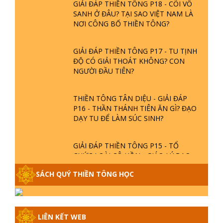
GIẢI ĐÁP THIỀN TÔNG P18 - CÕI VÔ
SANH Ở ĐÂU? TẠI SAO VIỆT NAM LÀ
NƠI CÔNG BỐ THIỀN TÔNG?
GIẢI ĐÁP THIỀN TÔNG P17 - TU TỊNH
ĐỘ CÓ GIẢI THOÁT KHÔNG? CON
NGƯỜI ĐẦU TIÊN?
THIỀN TÔNG TÂN DIỆU - GIẢI ĐÁP
P16 - THẦN THÁNH TIÊN ĂN GÌ? ĐẠO
DẠY TU ĐỂ LÀM SÚC SINH?
GIẢI ĐÁP THIỀN TÔNG P15 - TỔ
CHỨC LOÀI CÔ HỒN - GIÁO LÝ ĐẠO
PHẬT KHI NÀO XUẤT BẢN
SÁCH QUÝ THIỀN TÔNG HỌC
GIẢI ĐÁP THIỀN TÔNG ĐẶC BIỆT -
P14 - NGUỒN GỐC ÂM LỊCH DƯƠNG
LỊCH - TẦNG BÌNH LƯU LỚN ĐẾN
LIÊN KẾT WEB
ĐÂU