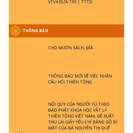
VTV4 ĐƯA TIN | TTTD
THÔNG BÁO
GIẢI ĐÁP ĐẶC BIỆT P25 - SUỐT 49
NĂM PHẬT KHÔNG NÓI? HỘI LONG
CHO MƯỢN SÁCH, ĐĨA
HOA LÀ HỘI GÌ? TỬ VÌ ĐẠO
GIẢI ĐÁP ĐẶC BIỆT P24 - TÁNH PHẬT
ĐƯỢC HÌNH THÀNH NHƯ THẾ NÀO?
THÔNG BÁO MỚI VỀ VIỆC NHẬN
PHẬT GIỚI CÓ THỜI GIAN KHÔNG? |
CÂU HỎI THIỀN TÔNG
TTTD
GIẢI ĐÁP ĐẶC BIỆT P23 - THIÊN
ĐÀNG Ở ĐÂU? ĐỊA NGỤC Ở ĐÂU?
NỘI QUY CỦA NGƯỜI TU THEO
ĐỨC CHÚA TRỜI LÀ AI? QUỶ SA
ĐẠO PHẬT KHOA HỌC VẬT LÝ
TĂNG? | TTTD
THIỀN TÔNG VIỆT NAM, ĐỀ XUẤT
THU LẠI GIẤY YẾU CHỈ BẢNG GỖ BÍ
GIẢI ĐÁP THIỀN TÔNG ĐẶC BIỆT P22
MẬT CỦA BÀ NGUYỄN THỊ QUẾ
- TẠI SAO TRÁI ĐẤT NHIỀU THIÊN TAI