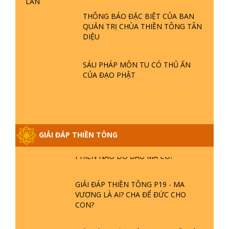
LAN
- LŨ LỤT - HỎA HOẠN | TTTD
THÔNG BÁO ĐẶC BIỆT CỦA BAN
QUẢN TRỊ CHÙA THIỀN TÔNG TÂN
GIẢI ĐÁP THIỀN TÔNG ĐẶC BIỆT P21
DIỆU
- TẠI SAO ĐỨC PHẬT BƯỚC ĐI 7
BƯỚC TRÊN HOA SEN ? | TTTD
SÁU PHÁP MÔN TU CÓ THỦ ẤN
CỦA ĐẠO PHẬT
GIẢI ĐÁP VỀ LỄ TIỄN THIỀN TÔNG SƯ
NGỌC LÂM VỀ PHẬT GIỚI
GIẢI ĐÁP THIỀN TÔNG ĐẶC BIỆT
GIẢI ĐÁP THIỀN TÔNG
PHẦN 20 - BÁC NGUYỄN NHÂN LÀ AI?
PHIỀN NÃO DO ĐÂU MÀ CÓ?
GIẢI ĐÁP THIỀN TÔNG P19 - MA
VƯƠNG LÀ AI? CHA ĐỂ ĐỨC CHO
CON?