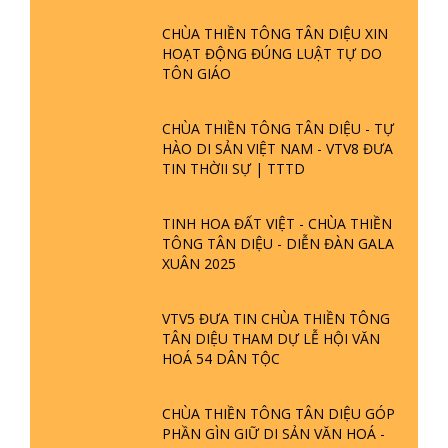
CHÙA THIỀN TÔNG TÂN DIỆU XIN
HOẠT ĐỘNG ĐÚNG LUẬT TỰ DO
TÔN GIÁO
CHÙA THIỀN TÔNG TÂN DIỆU - TỰ
HÀO DI SẢN VIỆT NAM - VTV8 ĐƯA
TIN THỜII SỰ | TTTD
TINH HOA ĐẤT VIỆT - CHÙA THIỀN
TÔNG TÂN DIỆU - DIỄN ĐÀN GALA
XUÂN 2025
VTV5 ĐƯA TIN CHÙA THIỀN TÔNG
TÂN DIỆU THAM DỰ LỄ HỘI VĂN
HOÁ 54 DÂN TỘC
CHÙA THIỀN TÔNG TÂN DIỆU GÓP
PHẦN GÌN GIỮ DI SẢN VĂN HOÁ -