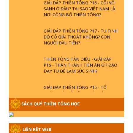
GIẢI ĐÁP THIỀN TÔNG P18 - CÕI VÔ
SANH Ở ĐÂU? TẠI SAO VIỆT NAM LÀ
NƠI CÔNG BỐ THIỀN TÔNG?
GIẢI ĐÁP THIỀN TÔNG P17 - TU TỊNH
ĐỘ CÓ GIẢI THOÁT KHÔNG? CON
NGƯỜI ĐẦU TIÊN?
THIỀN TÔNG TÂN DIỆU - GIẢI ĐÁP
P16 - THẦN THÁNH TIÊN ĂN GÌ? ĐẠO
DẠY TU ĐỂ LÀM SÚC SINH?
GIẢI ĐÁP THIỀN TÔNG P15 - TỔ
CHỨC LOÀI CÔ HỒN - GIÁO LÝ ĐẠO
PHẬT KHI NÀO XUẤT BẢN
SÁCH QUÝ THIỀN TÔNG HỌC
GIẢI ĐÁP THIỀN TÔNG ĐẶC BIỆT -
P14 - NGUỒN GỐC ÂM LỊCH DƯƠNG