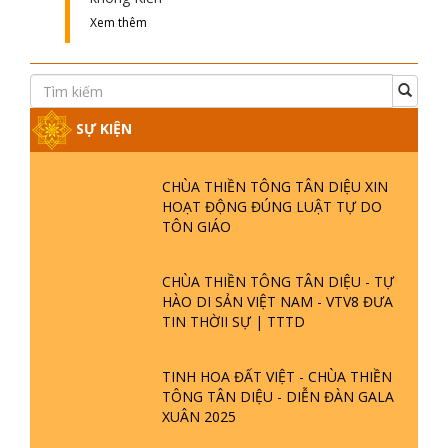
Xem thêm
SỰ KIỆN
CHÙA THIỀN TÔNG TÂN DIỆU XIN
HOẠT ĐỘNG ĐÚNG LUẬT TỰ DO
TÔN GIÁO
CHÙA THIỀN TÔNG TÂN DIỆU - TỰ
HÀO DI SẢN VIỆT NAM - VTV8 ĐƯA
TIN THỜII SỰ | TTTD
TINH HOA ĐẤT VIỆT - CHÙA THIỀN
TÔNG TÂN DIỆU - DIỄN ĐÀN GALA
XUÂN 2025