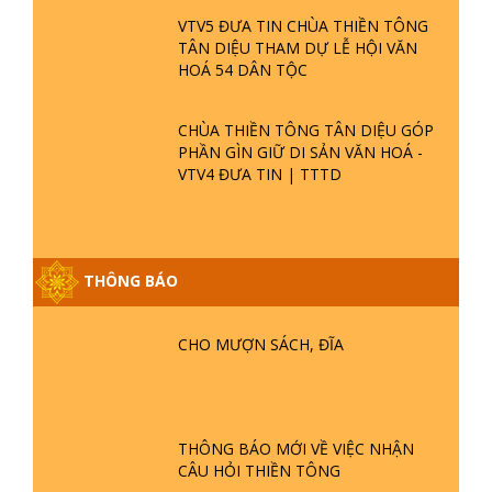
VTV5 ĐƯA TIN CHÙA THIỀN TÔNG
TÂN DIỆU THAM DỰ LỄ HỘI VĂN
HOÁ 54 DÂN TỘC
CHÙA THIỀN TÔNG TÂN DIỆU GÓP
PHẦN GÌN GIỮ DI SẢN VĂN HOÁ -
VTV4 ĐƯA TIN | TTTD
THÔNG BÁO
GIẢI ĐÁP ĐẶC BIỆT P25 - SUỐT 49
NĂM PHẬT KHÔNG NÓI? HỘI LONG
CHO MƯỢN SÁCH, ĐĨA
HOA LÀ HỘI GÌ? TỬ VÌ ĐẠO
GIẢI ĐÁP ĐẶC BIỆT P24 - TÁNH PHẬT
ĐƯỢC HÌNH THÀNH NHƯ THẾ NÀO?
THÔNG BÁO MỚI VỀ VIỆC NHẬN
PHẬT GIỚI CÓ THỜI GIAN KHÔNG? |
CÂU HỎI THIỀN TÔNG
TTTD