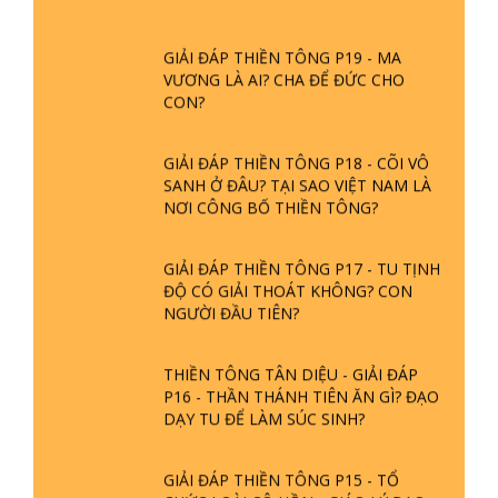
GIẢI ĐÁP THIỀN TÔNG P19 - MA
VƯƠNG LÀ AI? CHA ĐỂ ĐỨC CHO
CON?
GIẢI ĐÁP THIỀN TÔNG P18 - CÕI VÔ
SANH Ở ĐÂU? TẠI SAO VIỆT NAM LÀ
NƠI CÔNG BỐ THIỀN TÔNG?
GIẢI ĐÁP THIỀN TÔNG P17 - TU TỊNH
ĐỘ CÓ GIẢI THOÁT KHÔNG? CON
NGƯỜI ĐẦU TIÊN?
THIỀN TÔNG TÂN DIỆU - GIẢI ĐÁP
P16 - THẦN THÁNH TIÊN ĂN GÌ? ĐẠO
DẠY TU ĐỂ LÀM SÚC SINH?
GIẢI ĐÁP THIỀN TÔNG P15 - TỔ
CHỨC LOÀI CÔ HỒN - GIÁO LÝ ĐẠO