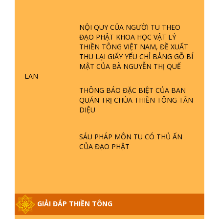
GIẢI ĐÁP ĐẶC BIỆT P23 - THIÊN
ĐÀNG Ở ĐÂU? ĐỊA NGỤC Ở ĐÂU?
NỘI QUY CỦA NGƯỜI TU THEO
ĐỨC CHÚA TRỜI LÀ AI? QUỶ SA
ĐẠO PHẬT KHOA HỌC VẬT LÝ
TĂNG? | TTTD
THIỀN TÔNG VIỆT NAM, ĐỀ XUẤT
GIẢI ĐÁP THIỀN TÔNG ĐẶC BIỆT P22
THU LẠI GIẤY YẾU CHỈ BẢNG GỖ BÍ
- TẠI SAO TRÁI ĐẤT NHIỀU THIÊN TAI
MẬT CỦA BÀ NGUYỄN THỊ QUẾ
- LŨ LỤT - HỎA HOẠN | TTTD
LAN
THÔNG BÁO ĐẶC BIỆT CỦA BAN
QUẢN TRỊ CHÙA THIỀN TÔNG TÂN
GIẢI ĐÁP THIỀN TÔNG ĐẶC BIỆT P21
DIỆU
- TẠI SAO ĐỨC PHẬT BƯỚC ĐI 7
BƯỚC TRÊN HOA SEN ? | TTTD
SÁU PHÁP MÔN TU CÓ THỦ ẤN
CỦA ĐẠO PHẬT
GIẢI ĐÁP VỀ LỄ TIỄN THIỀN TÔNG SƯ
NGỌC LÂM VỀ PHẬT GIỚI
GIẢI ĐÁP THIỀN TÔNG ĐẶC BIỆT
GIẢI ĐÁP THIỀN TÔNG
PHẦN 20 - BÁC NGUYỄN NHÂN LÀ AI?
PHIỀN NÃO DO ĐÂU MÀ CÓ?