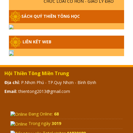
PHẬT KHI NÀO XUẤT BẢN
SÁCH QUÝ THIỀN TÔNG HỌC
GIẢI ĐÁP THIỀN TÔNG ĐẶC BIỆT -
P14 - NGUỒN GỐC ÂM LỊCH DƯƠNG
LỊCH - TẦNG BÌNH LƯU LỚN ĐẾN
ĐÂU
LIÊN KẾT WEB
GIẢI ĐÁP THIỀN TÔNG ĐẶC BIỆT -
P13 - CON NGƯỜI TU THÀNH PHẬT
ĐƯỢC KHÔNG? XÁ LỢI PHẬT THẬT -
GIẢ | TTTD
Hội Thiền Tông Miền Trung
GIẢI ĐÁP THIỀN TÔNG ĐẶC BIỆT -
Địa chỉ:
P.Nhơn Phú - TP.Quy Nhơn - Bình Định
P12 - SỰ THẬT VỀ ĐẠI HỒNG THỦY?
TRỜI ĐÁNH THÁNH ĐÂM THẦN VẶN
Email:
thientong2013@gmail.com
HỌNG?
GIẢI ĐÁP ĐẶC BIỆT 2024 - P11
Đang Online:
68
Trong ngày
3019