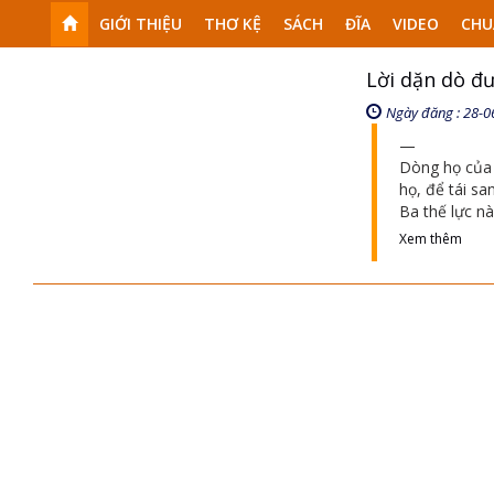
GIỚI THIỆU
THƠ KỆ
SÁCH
ĐĨA
VIDEO
CHU
Lời dặn dò đư
Ngày đăng : 28-0
Dòng họ của 
họ, để tái sa
Ba thế lực n
Xem thêm