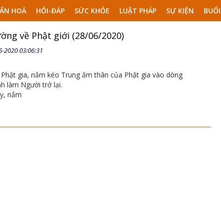
ẨN HOÁ
HỎI-ĐÁP
SỨC KHỎE
LUẬT PHÁP
SỰ KIỆN
BUỔI
ờng về Phật giới (28/06/2020)
6-2020 03:06:31
Phật gia, nắm kéo Trung ấm thân của Phật gia vào dòng
nh làm Người trở lại.
ày, nắm