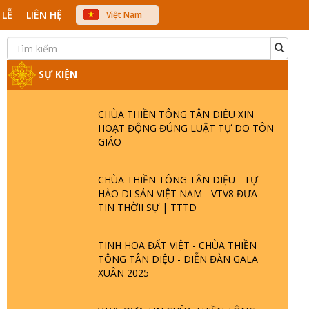
 LỄ
LIÊN HỆ
Việt Nam
中文
English
Japanese
SỰ KIỆN
CHÙA THIỀN TÔNG TÂN DIỆU XIN
HOẠT ĐỘNG ĐÚNG LUẬT TỰ DO TÔN
GIÁO
CHÙA THIỀN TÔNG TÂN DIỆU - TỰ
HÀO DI SẢN VIỆT NAM - VTV8 ĐƯA
TIN THỜII SỰ | TTTD
TINH HOA ĐẤT VIỆT - CHÙA THIỀN
TÔNG TÂN DIỆU - DIỄN ĐÀN GALA
XUÂN 2025