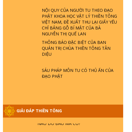
ĐÂU? ĐỊA NGỤC Ở ĐÂU? ĐỨC CHÚA
TRỜI LÀ AI? QUỶ SA TĂNG? | TTTD
NỘI QUY CỦA NGƯỜI TU THEO ĐẠO
PHẬT KHOA HỌC VẬT LÝ THIỀN TÔNG
VIỆT NAM, ĐỀ XUẤT THU LẠI GIẤY YẾU
GIẢI ĐÁP THIỀN TÔNG ĐẶC BIỆT P22 -
CHỈ BẢNG GỖ BÍ MẬT CỦA BÀ
TẠI SAO TRÁI ĐẤT NHIỀU THIÊN TAI - LŨ
NGUYỄN THỊ QUẾ LAN
LỤT - HỎA HOẠN | TTTD
THÔNG BÁO ĐẶC BIỆT CỦA BAN
QUẢN TRỊ CHÙA THIỀN TÔNG TÂN
GIẢI ĐÁP THIỀN TÔNG ĐẶC BIỆT P21 -
DIỆU
TẠI SAO ĐỨC PHẬT BƯỚC ĐI 7 BƯỚC
TRÊN HOA SEN ? | TTTD
SÁU PHÁP MÔN TU CÓ THỦ ẤN CỦA
ĐẠO PHẬT
GIẢI ĐÁP VỀ LỄ TIỄN THIỀN TÔNG SƯ
NGỌC LÂM VỀ PHẬT GIỚI
GIẢI ĐÁP THIỀN TÔNG ĐẶC BIỆT PHẦN
GIẢI ĐÁP THIỀN TÔNG
20 - BÁC NGUYỄN NHÂN LÀ AI? PHIỀN
NÃO DO ĐÂU MÀ CÓ?