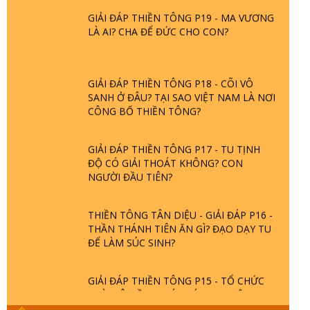
GIẢI ĐÁP THIỀN TÔNG P19 - MA VƯƠNG
LÀ AI? CHA ĐỂ ĐỨC CHO CON?
GIẢI ĐÁP THIỀN TÔNG P18 - CÕI VÔ
SANH Ở ĐÂU? TẠI SAO VIỆT NAM LÀ NƠI
CÔNG BỐ THIỀN TÔNG?
GIẢI ĐÁP THIỀN TÔNG P17 - TU TỊNH
ĐỘ CÓ GIẢI THOÁT KHÔNG? CON
NGƯỜI ĐẦU TIÊN?
THIỀN TÔNG TÂN DIỆU - GIẢI ĐÁP P16 -
THẦN THÁNH TIÊN ĂN GÌ? ĐẠO DẠY TU
ĐỂ LÀM SÚC SINH?
GIẢI ĐÁP THIỀN TÔNG P15 - TỔ CHỨC
LOÀI CÔ HỒN - GIÁO LÝ ĐẠO PHẬT KHI
NÀO XUẤT BẢN