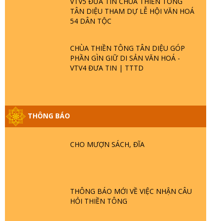
VTV5 ĐƯA TIN CHÙA THIỀN TÔNG
TÂN DIỆU THAM DỰ LỄ HỘI VĂN HOÁ
54 DÂN TỘC
CHÙA THIỀN TÔNG TÂN DIỆU GÓP
PHẦN GÌN GIỮ DI SẢN VĂN HOÁ -
VTV4 ĐƯA TIN | TTTD
THÔNG BÁO
GIẢI ĐÁP ĐẶC BIỆT P25 - SUỐT 49 NĂM
PHẬT KHÔNG NÓI? HỘI LONG HOA LÀ
HỘI GÌ? TỬ VÌ ĐẠO
CHO MƯỢN SÁCH, ĐĨA
GIẢI ĐÁP ĐẶC BIỆT P24 - TÁNH PHẬT
ĐƯỢC HÌNH THÀNH NHƯ THẾ NÀO?
PHẬT GIỚI CÓ THỜI GIAN KHÔNG? |
THÔNG BÁO MỚI VỀ VIỆC NHẬN CÂU
TTTD
HỎI THIỀN TÔNG
GIẢI ĐÁP ĐẶC BIỆT P23 - THIÊN ĐÀNG Ở