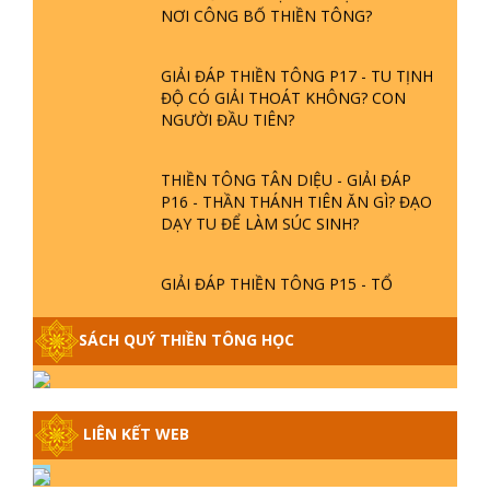
NƠI CÔNG BỐ THIỀN TÔNG?
GIẢI ĐÁP THIỀN TÔNG P17 - TU TỊNH
ĐỘ CÓ GIẢI THOÁT KHÔNG? CON
NGƯỜI ĐẦU TIÊN?
THIỀN TÔNG TÂN DIỆU - GIẢI ĐÁP
P16 - THẦN THÁNH TIÊN ĂN GÌ? ĐẠO
DẠY TU ĐỂ LÀM SÚC SINH?
GIẢI ĐÁP THIỀN TÔNG P15 - TỔ
CHỨC LOÀI CÔ HỒN - GIÁO LÝ ĐẠO
PHẬT KHI NÀO XUẤT BẢN
SÁCH QUÝ THIỀN TÔNG HỌC
GIẢI ĐÁP THIỀN TÔNG ĐẶC BIỆT -
P14 - NGUỒN GỐC ÂM LỊCH DƯƠNG
LỊCH - TẦNG BÌNH LƯU LỚN ĐẾN
LIÊN KẾT WEB
ĐÂU
GIẢI ĐÁP THIỀN TÔNG ĐẶC BIỆT -