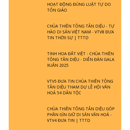
HOẠT ĐỘNG ĐÚNG LUẬT TỰ DO
TÔN GIÁO
CHÙA THIỀN TÔNG TÂN DIỆU - TỰ
HÀO DI SẢN VIỆT NAM - VTV8 ĐƯA
TIN THỜII SỰ | TTTD
TINH HOA ĐẤT VIỆT - CHÙA THIỀN
TÔNG TÂN DIỆU - DIỄN ĐÀN GALA
XUÂN 2025
VTV5 ĐƯA TIN CHÙA THIỀN TÔNG
TÂN DIỆU THAM DỰ LỄ HỘI VĂN
HOÁ 54 DÂN TỘC
CHÙA THIỀN TÔNG TÂN DIỆU GÓP
PHẦN GÌN GIỮ DI SẢN VĂN HOÁ -
VTV4 ĐƯA TIN | TTTD