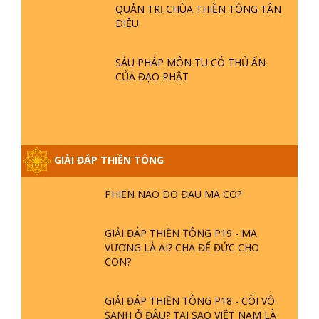
QUẢN TRỊ CHÙA THIỀN TÔNG TÂN
DIỆU
GIẢI ĐÁP THIỀN TÔNG ĐẶC BIỆT P21
- TẠI SAO ĐỨC PHẬT BƯỚC ĐI 7
BƯỚC TRÊN HOA SEN ? | TTTD
SÁU PHÁP MÔN TU CÓ THỦ ẤN
CỦA ĐẠO PHẬT
GIẢI ĐÁP VỀ LỄ TIỄN THIỀN TÔNG SƯ
NGỌC LÂM VỀ PHẬT GIỚI
GIẢI ĐÁP THIỀN TÔNG
GIẢI ĐÁP THIỀN TÔNG ĐẶC BIỆT
PHẦN 20 - BÁC NGUYỄN NHÂN LÀ AI?
PHIỀN NÃO DO ĐÂU MÀ CÓ?
GIẢI ĐÁP THIỀN TÔNG P19 - MA
VƯƠNG LÀ AI? CHA ĐỂ ĐỨC CHO
CON?
GIẢI ĐÁP THIỀN TÔNG P18 - CÕI VÔ
SANH Ở ĐÂU? TẠI SAO VIỆT NAM LÀ