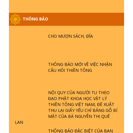
THÔNG BÁO
GIẢI ĐÁP ĐẶC BIỆT P25 - SUỐT 49
CHO MƯỢN SÁCH, ĐĨA
NĂM PHẬT KHÔNG NÓI? HỘI LONG
HOA LÀ HỘI GÌ? TỬ VÌ ĐẠO
GIẢI ĐÁP ĐẶC BIỆT P24 - TÁNH PHẬT
THÔNG BÁO MỚI VỀ VIỆC NHẬN
ĐƯỢC HÌNH THÀNH NHƯ THẾ NÀO?
CÂU HỎI THIỀN TÔNG
PHẬT GIỚI CÓ THỜI GIAN KHÔNG? |
TTTD
GIẢI ĐÁP ĐẶC BIỆT P23 - THIÊN
NỘI QUY CỦA NGƯỜI TU THEO
ĐÀNG Ở ĐÂU? ĐỊA NGỤC Ở ĐÂU?
ĐẠO PHẬT KHOA HỌC VẬT LÝ
ĐỨC CHÚA TRỜI LÀ AI? QUỶ SA
THIỀN TÔNG VIỆT NAM, ĐỀ XUẤT
TĂNG? | TTTD
THU LẠI GIẤY YẾU CHỈ BẢNG GỖ BÍ
GIẢI ĐÁP THIỀN TÔNG ĐẶC BIỆT P22
MẬT CỦA BÀ NGUYỄN THỊ QUẾ
- TẠI SAO TRÁI ĐẤT NHIỀU THIÊN TAI
LAN
- LŨ LỤT - HỎA HOẠN | TTTD
THÔNG BÁO ĐẶC BIỆT CỦA BAN