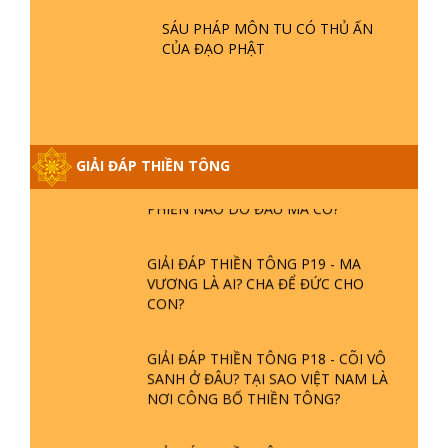
BƯỚC TRÊN HOA SEN ? | TTTD
SÁU PHÁP MÔN TU CÓ THỦ ẤN
CỦA ĐẠO PHẬT
GIẢI ĐÁP VỀ LỄ TIỄN THIỀN TÔNG SƯ
NGỌC LÂM VỀ PHẬT GIỚI
GIẢI ĐÁP THIỀN TÔNG ĐẶC BIỆT
GIẢI ĐÁP THIỀN TÔNG
PHẦN 20 - BÁC NGUYỄN NHÂN LÀ AI?
PHIỀN NÃO DO ĐÂU MÀ CÓ?
GIẢI ĐÁP THIỀN TÔNG P19 - MA
VƯƠNG LÀ AI? CHA ĐỂ ĐỨC CHO
CON?
GIẢI ĐÁP THIỀN TÔNG P18 - CÕI VÔ
SANH Ở ĐÂU? TẠI SAO VIỆT NAM LÀ
NƠI CÔNG BỐ THIỀN TÔNG?