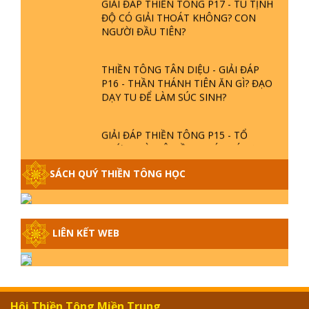
GIẢI ĐÁP THIỀN TÔNG P17 - TU TỊNH
ĐỘ CÓ GIẢI THOÁT KHÔNG? CON
NGƯỜI ĐẦU TIÊN?
THIỀN TÔNG TÂN DIỆU - GIẢI ĐÁP
P16 - THẦN THÁNH TIÊN ĂN GÌ? ĐẠO
DẠY TU ĐỂ LÀM SÚC SINH?
GIẢI ĐÁP THIỀN TÔNG P15 - TỔ
CHỨC LOÀI CÔ HỒN - GIÁO LÝ ĐẠO
PHẬT KHI NÀO XUẤT BẢN
SÁCH QUÝ THIỀN TÔNG HỌC
GIẢI ĐÁP THIỀN TÔNG ĐẶC BIỆT -
P14 - NGUỒN GỐC ÂM LỊCH DƯƠNG
LỊCH - TẦNG BÌNH LƯU LỚN ĐẾN
LIÊN KẾT WEB
ĐÂU
GIẢI ĐÁP THIỀN TÔNG ĐẶC BIỆT -
P13 - CON NGƯỜI TU THÀNH PHẬT
ĐƯỢC KHÔNG? XÁ LỢI PHẬT THẬT -
GIẢ | TTTD
Hội Thiền Tông Miền Trung