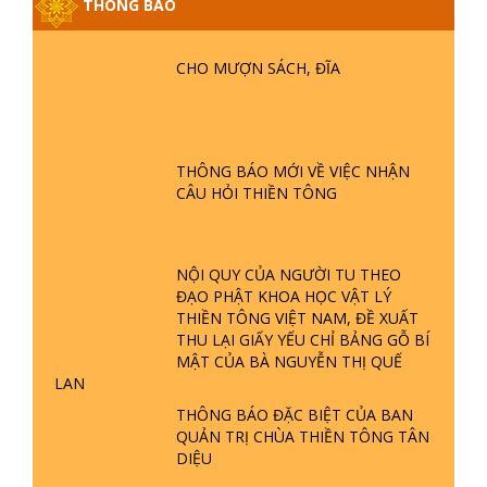
THÔNG BÁO
GIẢI ĐÁP ĐẶC BIỆT P25 - SUỐT 49
NĂM PHẬT KHÔNG NÓI? HỘI LONG
CHO MƯỢN SÁCH, ĐĨA
HOA LÀ HỘI GÌ? TỬ VÌ ĐẠO
GIẢI ĐÁP ĐẶC BIỆT P24 - TÁNH PHẬT
ĐƯỢC HÌNH THÀNH NHƯ THẾ NÀO?
THÔNG BÁO MỚI VỀ VIỆC NHẬN
PHẬT GIỚI CÓ THỜI GIAN KHÔNG? |
CÂU HỎI THIỀN TÔNG
TTTD
GIẢI ĐÁP ĐẶC BIỆT P23 - THIÊN
ĐÀNG Ở ĐÂU? ĐỊA NGỤC Ở ĐÂU?
NỘI QUY CỦA NGƯỜI TU THEO
ĐỨC CHÚA TRỜI LÀ AI? QUỶ SA
ĐẠO PHẬT KHOA HỌC VẬT LÝ
TĂNG? | TTTD
THIỀN TÔNG VIỆT NAM, ĐỀ XUẤT
THU LẠI GIẤY YẾU CHỈ BẢNG GỖ BÍ
GIẢI ĐÁP THIỀN TÔNG ĐẶC BIỆT P22
MẬT CỦA BÀ NGUYỄN THỊ QUẾ
- TẠI SAO TRÁI ĐẤT NHIỀU THIÊN TAI
LAN
- LŨ LỤT - HỎA HOẠN | TTTD
THÔNG BÁO ĐẶC BIỆT CỦA BAN
QUẢN TRỊ CHÙA THIỀN TÔNG TÂN
DIỆU
GIẢI ĐÁP THIỀN TÔNG ĐẶC BIỆT P21
- TẠI SAO ĐỨC PHẬT BƯỚC ĐI 7