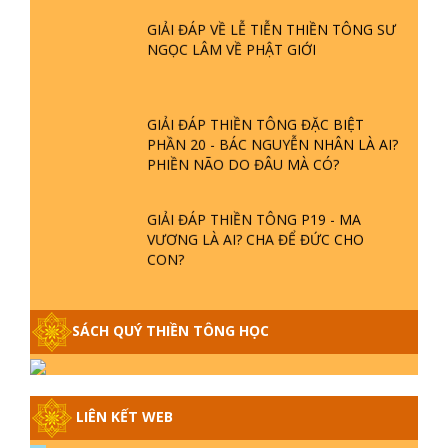
GIẢI ĐÁP VỀ LỄ TIỄN THIỀN TÔNG SƯ
NGỌC LÂM VỀ PHẬT GIỚI
GIẢI ĐÁP THIỀN TÔNG ĐẶC BIỆT
PHẦN 20 - BÁC NGUYỄN NHÂN LÀ AI?
PHIỀN NÃO DO ĐÂU MÀ CÓ?
GIẢI ĐÁP THIỀN TÔNG P19 - MA
VƯƠNG LÀ AI? CHA ĐỂ ĐỨC CHO
CON?
GIẢI ĐÁP THIỀN TÔNG P18 - CÕI VÔ
SANH Ở ĐÂU? TẠI SAO VIỆT NAM LÀ
SÁCH QUÝ THIỀN TÔNG HỌC
NƠI CÔNG BỐ THIỀN TÔNG?
GIẢI ĐÁP THIỀN TÔNG P17 - TU TỊNH
LIÊN KẾT WEB
ĐỘ CÓ GIẢI THOÁT KHÔNG? CON