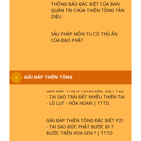
LAN
GIẢI ĐÁP ĐẶC BIỆT P25 - SUỐT 49
THÔNG BÁO ĐẶC BIỆT CỦA BAN
NĂM PHẬT KHÔNG NÓI? HỘI LONG
QUẢN TRỊ CHÙA THIỀN TÔNG TÂN
HOA LÀ HỘI GÌ? TỬ VÌ ĐẠO
DIỆU
GIẢI ĐÁP ĐẶC BIỆT P24 - TÁNH PHẬT
SÁU PHÁP MÔN TU CÓ THỦ ẤN
ĐƯỢC HÌNH THÀNH NHƯ THẾ NÀO?
CỦA ĐẠO PHẬT
PHẬT GIỚI CÓ THỜI GIAN KHÔNG? |
TTTD
GIẢI ĐÁP ĐẶC BIỆT P23 - THIÊN
ĐÀNG Ở ĐÂU? ĐỊA NGỤC Ở ĐÂU?
ĐỨC CHÚA TRỜI LÀ AI? QUỶ SA
GIẢI ĐÁP THIỀN TÔNG
TĂNG? | TTTD
GIẢI ĐÁP THIỀN TÔNG ĐẶC BIỆT P22
- TẠI SAO TRÁI ĐẤT NHIỀU THIÊN TAI
- LŨ LỤT - HỎA HOẠN | TTTD
GIẢI ĐÁP THIỀN TÔNG ĐẶC BIỆT P21
- TẠI SAO ĐỨC PHẬT BƯỚC ĐI 7
BƯỚC TRÊN HOA SEN ? | TTTD