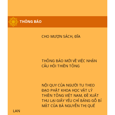
VTV4 ĐƯA TIN | TTTD
THÔNG BÁO
CHO MƯỢN SÁCH, ĐĨA
THÔNG BÁO MỚI VỀ VIỆC NHẬN
CÂU HỎI THIỀN TÔNG
NỘI QUY CỦA NGƯỜI TU THEO
ĐẠO PHẬT KHOA HỌC VẬT LÝ
THIỀN TÔNG VIỆT NAM, ĐỀ XUẤT
THU LẠI GIẤY YẾU CHỈ BẢNG GỖ BÍ
MẬT CỦA BÀ NGUYỄN THỊ QUẾ