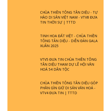
CHÙA THIỀN TÔNG TÂN DIỆU - TỰ
HÀO DI SẢN VIỆT NAM - VTV8 ĐƯA
TIN THỜII SỰ | TTTD
TINH HOA ĐẤT VIỆT - CHÙA THIỀN
TÔNG TÂN DIỆU - DIỄN ĐÀN GALA
XUÂN 2025
VTV5 ĐƯA TIN CHÙA THIỀN TÔNG
TÂN DIỆU THAM DỰ LỄ HỘI VĂN
HOÁ 54 DÂN TỘC
CHÙA THIỀN TÔNG TÂN DIỆU GÓP
PHẦN GÌN GIỮ DI SẢN VĂN HOÁ -
VTV4 ĐƯA TIN | TTTD