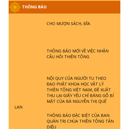
THÔNG BÁO
GIẢI ĐÁP ĐẶC BIỆT P25 - SUỐT 49
NĂM PHẬT KHÔNG NÓI? HỘI LONG
CHO MƯỢN SÁCH, ĐĨA
HOA LÀ HỘI GÌ? TỬ VÌ ĐẠO
GIẢI ĐÁP ĐẶC BIỆT P24 - TÁNH PHẬT
ĐƯỢC HÌNH THÀNH NHƯ THẾ NÀO?
THÔNG BÁO MỚI VỀ VIỆC NHẬN
PHẬT GIỚI CÓ THỜI GIAN KHÔNG? |
CÂU HỎI THIỀN TÔNG
TTTD
GIẢI ĐÁP ĐẶC BIỆT P23 - THIÊN
ĐÀNG Ở ĐÂU? ĐỊA NGỤC Ở ĐÂU?
NỘI QUY CỦA NGƯỜI TU THEO
ĐỨC CHÚA TRỜI LÀ AI? QUỶ SA
ĐẠO PHẬT KHOA HỌC VẬT LÝ
TĂNG? | TTTD
THIỀN TÔNG VIỆT NAM, ĐỀ XUẤT
THU LẠI GIẤY YẾU CHỈ BẢNG GỖ BÍ
GIẢI ĐÁP THIỀN TÔNG ĐẶC BIỆT P22
MẬT CỦA BÀ NGUYỄN THỊ QUẾ
- TẠI SAO TRÁI ĐẤT NHIỀU THIÊN TAI
LAN
- LŨ LỤT - HỎA HOẠN | TTTD
THÔNG BÁO ĐẶC BIỆT CỦA BAN
QUẢN TRỊ CHÙA THIỀN TÔNG TÂN
GIẢI ĐÁP THIỀN TÔNG ĐẶC BIỆT P21
DIỆU