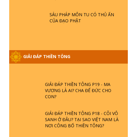
- TẠI SAO ĐỨC PHẬT BƯỚC ĐI 7
BƯỚC TRÊN HOA SEN ? | TTTD
SÁU PHÁP MÔN TU CÓ THỦ ẤN
CỦA ĐẠO PHẬT
GIẢI ĐÁP VỀ LỄ TIỄN THIỀN TÔNG SƯ
NGỌC LÂM VỀ PHẬT GIỚI
GIẢI ĐÁP THIỀN TÔNG ĐẶC BIỆT
GIẢI ĐÁP THIỀN TÔNG
PHẦN 20 - BÁC NGUYỄN NHÂN LÀ AI?
PHIỀN NÃO DO ĐÂU MÀ CÓ?
GIẢI ĐÁP THIỀN TÔNG P19 - MA
VƯƠNG LÀ AI? CHA ĐỂ ĐỨC CHO
CON?
GIẢI ĐÁP THIỀN TÔNG P18 - CÕI VÔ
SANH Ở ĐÂU? TẠI SAO VIỆT NAM LÀ
NƠI CÔNG BỐ THIỀN TÔNG?