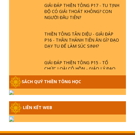
GIẢI ĐÁP THIỀN TÔNG P17 - TU TỊNH
ĐỘ CÓ GIẢI THOÁT KHÔNG? CON
NGƯỜI ĐẦU TIÊN?
THIỀN TÔNG TÂN DIỆU - GIẢI ĐÁP
P16 - THẦN THÁNH TIÊN ĂN GÌ? ĐẠO
DẠY TU ĐỂ LÀM SÚC SINH?
GIẢI ĐÁP THIỀN TÔNG P15 - TỔ
CHỨC LOÀI CÔ HỒN - GIÁO LÝ ĐẠO
PHẬT KHI NÀO XUẤT BẢN
SÁCH QUÝ THIỀN TÔNG HỌC
GIẢI ĐÁP THIỀN TÔNG ĐẶC BIỆT -
P14 - NGUỒN GỐC ÂM LỊCH DƯƠNG
LỊCH - TẦNG BÌNH LƯU LỚN ĐẾN
LIÊN KẾT WEB
ĐÂU
GIẢI ĐÁP THIỀN TÔNG ĐẶC BIỆT -
P13 - CON NGƯỜI TU THÀNH PHẬT
ĐƯỢC KHÔNG? XÁ LỢI PHẬT THẬT -