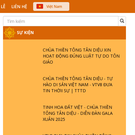
 LỄ
LIÊN HỆ
Việt Nam
中文
English
Japanese
SỰ KIỆN
CHÙA THIỀN TÔNG TÂN DIỆU XIN
HOẠT ĐỘNG ĐÚNG LUẬT TỰ DO TÔN
GIÁO
CHÙA THIỀN TÔNG TÂN DIỆU - TỰ
HÀO DI SẢN VIỆT NAM - VTV8 ĐƯA
TIN THỜII SỰ | TTTD
TINH HOA ĐẤT VIỆT - CHÙA THIỀN
TÔNG TÂN DIỆU - DIỄN ĐÀN GALA
XUÂN 2025