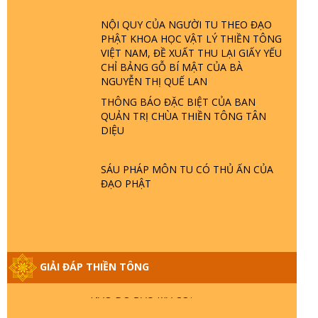
ĐÂU? ĐỊA NGỤC Ở ĐÂU? ĐỨC CHÚA
TRỜI LÀ AI? QUỶ SA TĂNG? | TTTD
NỘI QUY CỦA NGƯỜI TU THEO ĐẠO
PHẬT KHOA HỌC VẬT LÝ THIỀN TÔNG
VIỆT NAM, ĐỀ XUẤT THU LẠI GIẤY YẾU
GIẢI ĐÁP THIỀN TÔNG ĐẶC BIỆT P22 -
CHỈ BẢNG GỖ BÍ MẬT CỦA BÀ
TẠI SAO TRÁI ĐẤT NHIỀU THIÊN TAI - LŨ
NGUYỄN THỊ QUẾ LAN
LỤT - HỎA HOẠN | TTTD
THÔNG BÁO ĐẶC BIỆT CỦA BAN
QUẢN TRỊ CHÙA THIỀN TÔNG TÂN
GIẢI ĐÁP THIỀN TÔNG ĐẶC BIỆT P21 -
DIỆU
TẠI SAO ĐỨC PHẬT BƯỚC ĐI 7 BƯỚC
TRÊN HOA SEN ? | TTTD
SÁU PHÁP MÔN TU CÓ THỦ ẤN CỦA
ĐẠO PHẬT
GIẢI ĐÁP VỀ LỄ TIỄN THIỀN TÔNG SƯ
NGỌC LÂM VỀ PHẬT GIỚI
GIẢI ĐÁP THIỀN TÔNG ĐẶC BIỆT PHẦN
GIẢI ĐÁP THIỀN TÔNG
20 - BÁC NGUYỄN NHÂN LÀ AI? PHIỀN
NÃO DO ĐÂU MÀ CÓ?