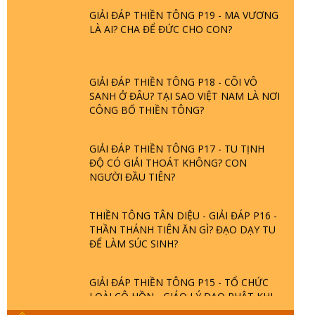
GIẢI ĐÁP THIỀN TÔNG P19 - MA VƯƠNG
LÀ AI? CHA ĐỂ ĐỨC CHO CON?
GIẢI ĐÁP THIỀN TÔNG P18 - CÕI VÔ
SANH Ở ĐÂU? TẠI SAO VIỆT NAM LÀ NƠI
CÔNG BỐ THIỀN TÔNG?
GIẢI ĐÁP THIỀN TÔNG P17 - TU TỊNH
ĐỘ CÓ GIẢI THOÁT KHÔNG? CON
NGƯỜI ĐẦU TIÊN?
THIỀN TÔNG TÂN DIỆU - GIẢI ĐÁP P16 -
THẦN THÁNH TIÊN ĂN GÌ? ĐẠO DẠY TU
ĐỂ LÀM SÚC SINH?
GIẢI ĐÁP THIỀN TÔNG P15 - TỔ CHỨC
LOÀI CÔ HỒN - GIÁO LÝ ĐẠO PHẬT KHI
NÀO XUẤT BẢN