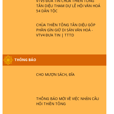
VTV5 ĐƯA TIN CHÙA THIỀN TÔNG
TÂN DIỆU THAM DỰ LỄ HỘI VĂN HOÁ
54 DÂN TỘC
CHÙA THIỀN TÔNG TÂN DIỆU GÓP
PHẦN GÌN GIỮ DI SẢN VĂN HOÁ -
VTV4 ĐƯA TIN | TTTD
THÔNG BÁO
GIẢI ĐÁP ĐẶC BIỆT P25 - SUỐT 49 NĂM
PHẬT KHÔNG NÓI? HỘI LONG HOA LÀ
HỘI GÌ? TỬ VÌ ĐẠO
CHO MƯỢN SÁCH, ĐĨA
GIẢI ĐÁP ĐẶC BIỆT P24 - TÁNH PHẬT
ĐƯỢC HÌNH THÀNH NHƯ THẾ NÀO?
PHẬT GIỚI CÓ THỜI GIAN KHÔNG? |
THÔNG BÁO MỚI VỀ VIỆC NHẬN CÂU
TTTD
HỎI THIỀN TÔNG
GIẢI ĐÁP ĐẶC BIỆT P23 - THIÊN ĐÀNG Ở