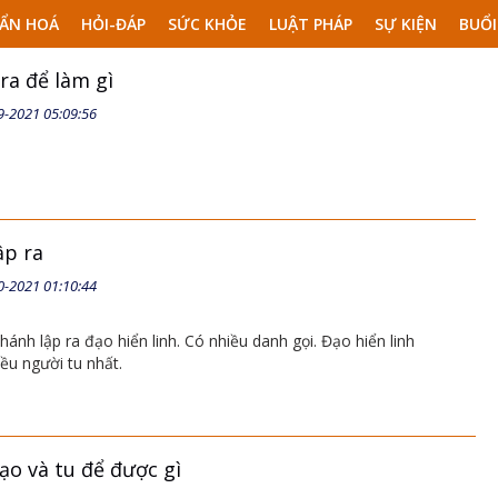
ẨN HOÁ
HỎI-ĐÁP
SỨC KHỎE
LUẬT PHÁP
SỰ KIỆN
BUỔI
ra để làm gì
9-2021 05:09:56
lập ra
0-2021 01:10:44
hánh lập ra đạo hiển linh. Có nhiều danh gọi. Đạo hiển linh
iều người tu nhất.
ạo và tu để được gì