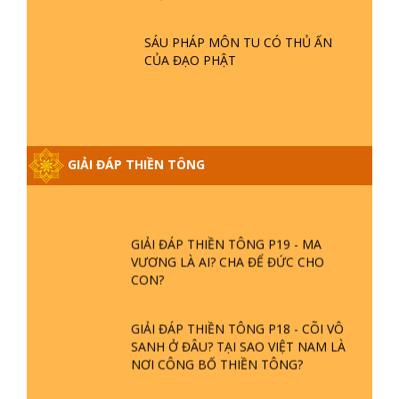
GIẢI ĐÁP THIỀN TÔNG ĐẶC BIỆT P21
DIỆU
- TẠI SAO ĐỨC PHẬT BƯỚC ĐI 7
BƯỚC TRÊN HOA SEN ? | TTTD
SÁU PHÁP MÔN TU CÓ THỦ ẤN
CỦA ĐẠO PHẬT
GIẢI ĐÁP VỀ LỄ TIỄN THIỀN TÔNG SƯ
NGỌC LÂM VỀ PHẬT GIỚI
GIẢI ĐÁP THIỀN TÔNG ĐẶC BIỆT
GIẢI ĐÁP THIỀN TÔNG
PHẦN 20 - BÁC NGUYỄN NHÂN LÀ AI?
PHIỀN NÃO DO ĐÂU MÀ CÓ?
GIẢI ĐÁP THIỀN TÔNG P19 - MA
VƯƠNG LÀ AI? CHA ĐỂ ĐỨC CHO
CON?
GIẢI ĐÁP THIỀN TÔNG P18 - CÕI VÔ
SANH Ở ĐÂU? TẠI SAO VIỆT NAM LÀ
NƠI CÔNG BỐ THIỀN TÔNG?