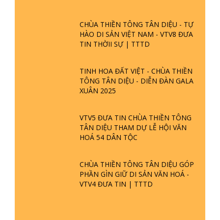
TÔN GIÁO
CHÙA THIỀN TÔNG TÂN DIỆU - TỰ
HÀO DI SẢN VIỆT NAM - VTV8 ĐƯA
TIN THỜII SỰ | TTTD
TINH HOA ĐẤT VIỆT - CHÙA THIỀN
TÔNG TÂN DIỆU - DIỄN ĐÀN GALA
XUÂN 2025
VTV5 ĐƯA TIN CHÙA THIỀN TÔNG
TÂN DIỆU THAM DỰ LỄ HỘI VĂN
HOÁ 54 DÂN TỘC
CHÙA THIỀN TÔNG TÂN DIỆU GÓP
PHẦN GÌN GIỮ DI SẢN VĂN HOÁ -
VTV4 ĐƯA TIN | TTTD