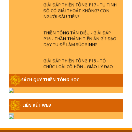
GIẢI ĐÁP THIỀN TÔNG P17 - TU TỊNH
ĐỘ CÓ GIẢI THOÁT KHÔNG? CON
NGƯỜI ĐẦU TIÊN?
THIỀN TÔNG TÂN DIỆU - GIẢI ĐÁP
P16 - THẦN THÁNH TIÊN ĂN GÌ? ĐẠO
DẠY TU ĐỂ LÀM SÚC SINH?
GIẢI ĐÁP THIỀN TÔNG P15 - TỔ
CHỨC LOÀI CÔ HỒN - GIÁO LÝ ĐẠO
PHẬT KHI NÀO XUẤT BẢN
SÁCH QUÝ THIỀN TÔNG HỌC
GIẢI ĐÁP THIỀN TÔNG ĐẶC BIỆT -
P14 - NGUỒN GỐC ÂM LỊCH DƯƠNG
LỊCH - TẦNG BÌNH LƯU LỚN ĐẾN
ĐÂU
LIÊN KẾT WEB
GIẢI ĐÁP THIỀN TÔNG ĐẶC BIỆT -
P13 - CON NGƯỜI TU THÀNH PHẬT