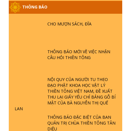
THÔNG BÁO
GIẢI ĐÁP ĐẶC BIỆT P25 - SUỐT 49
NĂM PHẬT KHÔNG NÓI? HỘI LONG
CHO MƯỢN SÁCH, ĐĨA
HOA LÀ HỘI GÌ? TỬ VÌ ĐẠO
GIẢI ĐÁP ĐẶC BIỆT P24 - TÁNH PHẬT
ĐƯỢC HÌNH THÀNH NHƯ THẾ NÀO?
THÔNG BÁO MỚI VỀ VIỆC NHẬN
PHẬT GIỚI CÓ THỜI GIAN KHÔNG? |
CÂU HỎI THIỀN TÔNG
TTTD
GIẢI ĐÁP ĐẶC BIỆT P23 - THIÊN
ĐÀNG Ở ĐÂU? ĐỊA NGỤC Ở ĐÂU?
NỘI QUY CỦA NGƯỜI TU THEO
ĐỨC CHÚA TRỜI LÀ AI? QUỶ SA
ĐẠO PHẬT KHOA HỌC VẬT LÝ
TĂNG? | TTTD
THIỀN TÔNG VIỆT NAM, ĐỀ XUẤT
THU LẠI GIẤY YẾU CHỈ BẢNG GỖ BÍ
GIẢI ĐÁP THIỀN TÔNG ĐẶC BIỆT P22
MẬT CỦA BÀ NGUYỄN THỊ QUẾ
- TẠI SAO TRÁI ĐẤT NHIỀU THIÊN TAI
LAN
- LŨ LỤT - HỎA HOẠN | TTTD
THÔNG BÁO ĐẶC BIỆT CỦA BAN
QUẢN TRỊ CHÙA THIỀN TÔNG TÂN