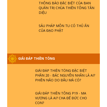
GIẢI ĐÁP THIỀN TÔNG ĐẶC BIỆT P22
THÔNG BÁO ĐẶC BIỆT CỦA BAN
- TẠI SAO TRÁI ĐẤT NHIỀU THIÊN TAI
QUẢN TRỊ CHÙA THIỀN TÔNG TÂN
- LŨ LỤT - HỎA HOẠN | TTTD
DIỆU
GIẢI ĐÁP THIỀN TÔNG ĐẶC BIỆT P21
SÁU PHÁP MÔN TU CÓ THỦ ẤN
- TẠI SAO ĐỨC PHẬT BƯỚC ĐI 7
CỦA ĐẠO PHẬT
BƯỚC TRÊN HOA SEN ? | TTTD
GIẢI ĐÁP VỀ LỄ TIỄN THIỀN TÔNG SƯ
NGỌC LÂM VỀ PHẬT GIỚI
GIẢI ĐÁP THIỀN TÔNG
GIẢI ĐÁP THIỀN TÔNG ĐẶC BIỆT
PHẦN 20 - BÁC NGUYỄN NHÂN LÀ AI?
PHIỀN NÃO DO ĐÂU MÀ CÓ?
GIẢI ĐÁP THIỀN TÔNG P19 - MA
VƯƠNG LÀ AI? CHA ĐỂ ĐỨC CHO
CON?