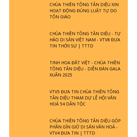
CHÙA THIỀN TÔNG TÂN DIỆU XIN
HOẠT ĐỘNG ĐÚNG LUẬT TỰ DO
TÔN GIÁO
CHÙA THIỀN TÔNG TÂN DIỆU - TỰ
HÀO DI SẢN VIỆT NAM - VTV8 ĐƯA
TIN THỜII SỰ | TTTD
TINH HOA ĐẤT VIỆT - CHÙA THIỀN
TÔNG TÂN DIỆU - DIỄN ĐÀN GALA
XUÂN 2025
VTV5 ĐƯA TIN CHÙA THIỀN TÔNG
TÂN DIỆU THAM DỰ LỄ HỘI VĂN
HOÁ 54 DÂN TỘC
CHÙA THIỀN TÔNG TÂN DIỆU GÓP
PHẦN GÌN GIỮ DI SẢN VĂN HOÁ -
VTV4 ĐƯA TIN | TTTD