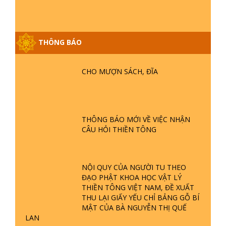
THÔNG BÁO
CHO MƯỢN SÁCH, ĐĨA
GIẢI ĐÁP ĐẶC BIỆT P25 - SUỐT 49
NĂM PHẬT KHÔNG NÓI? HỘI LONG
HOA LÀ HỘI GÌ? TỬ VÌ ĐẠO
THÔNG BÁO MỚI VỀ VIỆC NHẬN
CÂU HỎI THIỀN TÔNG
GIẢI ĐÁP ĐẶC BIỆT P24 - TÁNH PHẬT
ĐƯỢC HÌNH THÀNH NHƯ THẾ NÀO?
PHẬT GIỚI CÓ THỜI GIAN KHÔNG? |
TTTD
NỘI QUY CỦA NGƯỜI TU THEO
ĐẠO PHẬT KHOA HỌC VẬT LÝ
GIẢI ĐÁP ĐẶC BIỆT P23 - THIÊN
THIỀN TÔNG VIỆT NAM, ĐỀ XUẤT
ĐÀNG Ở ĐÂU? ĐỊA NGỤC Ở ĐÂU?
THU LẠI GIẤY YẾU CHỈ BẢNG GỖ BÍ
ĐỨC CHÚA TRỜI LÀ AI? QUỶ SA
MẬT CỦA BÀ NGUYỄN THỊ QUẾ
TĂNG? | TTTD
LAN