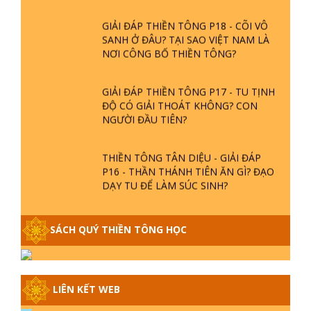
GIẢI ĐÁP THIỀN TÔNG P18 - CÕI VÔ
SANH Ở ĐÂU? TẠI SAO VIỆT NAM LÀ
NƠI CÔNG BỐ THIỀN TÔNG?
GIẢI ĐÁP THIỀN TÔNG P17 - TU TỊNH
ĐỘ CÓ GIẢI THOÁT KHÔNG? CON
NGƯỜI ĐẦU TIÊN?
THIỀN TÔNG TÂN DIỆU - GIẢI ĐÁP
P16 - THẦN THÁNH TIÊN ĂN GÌ? ĐẠO
DẠY TU ĐỂ LÀM SÚC SINH?
GIẢI ĐÁP THIỀN TÔNG P15 - TỔ
SÁCH QUÝ THIỀN TÔNG HỌC
CHỨC LOÀI CÔ HỒN - GIÁO LÝ ĐẠO
PHẬT KHI NÀO XUẤT BẢN
GIẢI ĐÁP THIỀN TÔNG ĐẶC BIỆT -
LIÊN KẾT WEB
P14 - NGUỒN GỐC ÂM LỊCH DƯƠNG