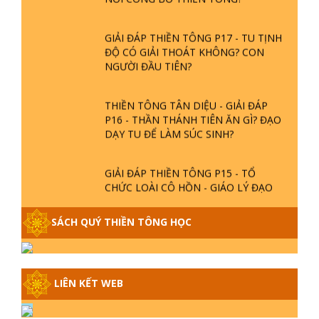
GIẢI ĐÁP THIỀN TÔNG P17 - TU TỊNH
ĐỘ CÓ GIẢI THOÁT KHÔNG? CON
NGƯỜI ĐẦU TIÊN?
THIỀN TÔNG TÂN DIỆU - GIẢI ĐÁP
P16 - THẦN THÁNH TIÊN ĂN GÌ? ĐẠO
DẠY TU ĐỂ LÀM SÚC SINH?
GIẢI ĐÁP THIỀN TÔNG P15 - TỔ
CHỨC LOÀI CÔ HỒN - GIÁO LÝ ĐẠO
PHẬT KHI NÀO XUẤT BẢN
SÁCH QUÝ THIỀN TÔNG HỌC
GIẢI ĐÁP THIỀN TÔNG ĐẶC BIỆT -
P14 - NGUỒN GỐC ÂM LỊCH DƯƠNG
LỊCH - TẦNG BÌNH LƯU LỚN ĐẾN
ĐÂU
LIÊN KẾT WEB
GIẢI ĐÁP THIỀN TÔNG ĐẶC BIỆT -