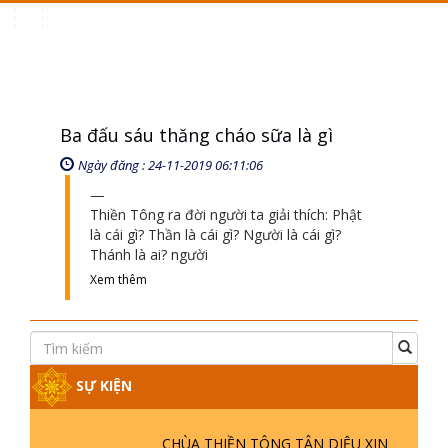
Toggle
navigation
Ba đấu sáu thăng cháo sữa là gì
Ngày đăng : 24-11-2019 06:11:06
Thiền Tông ra đời người ta giải thích: Phật
là cái gì? Thần là cái gì? Người là cái gì?
Thánh là ai? người
Xem thêm
SỰ KIỆN
CHÙA THIỀN TÔNG TÂN DIỆU XIN