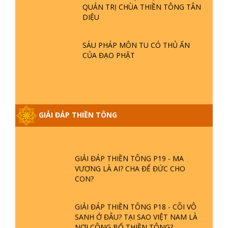
QUẢN TRỊ CHÙA THIỀN TÔNG TÂN
GIẢI ĐÁP THIỀN TÔNG ĐẶC BIỆT P21
DIỆU
- TẠI SAO ĐỨC PHẬT BƯỚC ĐI 7
BƯỚC TRÊN HOA SEN ? | TTTD
SÁU PHÁP MÔN TU CÓ THỦ ẤN
CỦA ĐẠO PHẬT
GIẢI ĐÁP VỀ LỄ TIỄN THIỀN TÔNG SƯ
NGỌC LÂM VỀ PHẬT GIỚI
GIẢI ĐÁP THIỀN TÔNG ĐẶC BIỆT
GIẢI ĐÁP THIỀN TÔNG
PHẦN 20 - BÁC NGUYỄN NHÂN LÀ AI?
PHIỀN NÃO DO ĐÂU MÀ CÓ?
GIẢI ĐÁP THIỀN TÔNG P19 - MA
VƯƠNG LÀ AI? CHA ĐỂ ĐỨC CHO
CON?
GIẢI ĐÁP THIỀN TÔNG P18 - CÕI VÔ
SANH Ở ĐÂU? TẠI SAO VIỆT NAM LÀ
NƠI CÔNG BỐ THIỀN TÔNG?