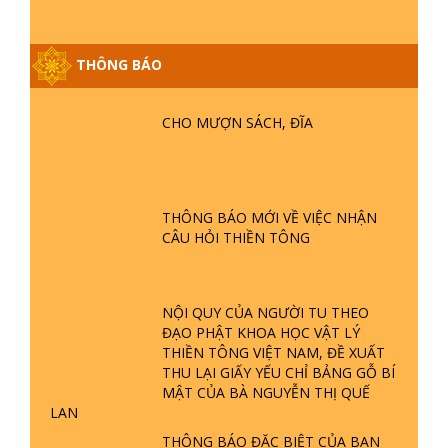
THÔNG BÁO
GIẢI ĐÁP ĐẶC BIỆT P25 - SUỐT 49
NĂM PHẬT KHÔNG NÓI? HỘI LONG
CHO MƯỢN SÁCH, ĐĨA
HOA LÀ HỘI GÌ? TỬ VÌ ĐẠO
GIẢI ĐÁP ĐẶC BIỆT P24 - TÁNH PHẬT
ĐƯỢC HÌNH THÀNH NHƯ THẾ NÀO?
THÔNG BÁO MỚI VỀ VIỆC NHẬN
PHẬT GIỚI CÓ THỜI GIAN KHÔNG? |
CÂU HỎI THIỀN TÔNG
TTTD
GIẢI ĐÁP ĐẶC BIỆT P23 - THIÊN
ĐÀNG Ở ĐÂU? ĐỊA NGỤC Ở ĐÂU?
NỘI QUY CỦA NGƯỜI TU THEO
ĐỨC CHÚA TRỜI LÀ AI? QUỶ SA
ĐẠO PHẬT KHOA HỌC VẬT LÝ
TĂNG? | TTTD
THIỀN TÔNG VIỆT NAM, ĐỀ XUẤT
THU LẠI GIẤY YẾU CHỈ BẢNG GỖ BÍ
GIẢI ĐÁP THIỀN TÔNG ĐẶC BIỆT P22
MẬT CỦA BÀ NGUYỄN THỊ QUẾ
- TẠI SAO TRÁI ĐẤT NHIỀU THIÊN TAI
LAN
- LŨ LỤT - HỎA HOẠN | TTTD
THÔNG BÁO ĐẶC BIỆT CỦA BAN