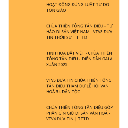
HOẠT ĐỘNG ĐÚNG LUẬT TỰ DO
TÔN GIÁO
CHÙA THIỀN TÔNG TÂN DIỆU - TỰ
HÀO DI SẢN VIỆT NAM - VTV8 ĐƯA
TIN THỜII SỰ | TTTD
TINH HOA ĐẤT VIỆT - CHÙA THIỀN
TÔNG TÂN DIỆU - DIỄN ĐÀN GALA
XUÂN 2025
VTV5 ĐƯA TIN CHÙA THIỀN TÔNG
TÂN DIỆU THAM DỰ LỄ HỘI VĂN
HOÁ 54 DÂN TỘC
CHÙA THIỀN TÔNG TÂN DIỆU GÓP
PHẦN GÌN GIỮ DI SẢN VĂN HOÁ -
VTV4 ĐƯA TIN | TTTD