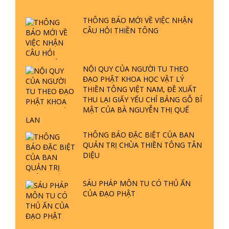
GIẢI ĐÁP THIỀN TÔNG ĐẶC BIỆT
PHẦN 20 - BÁC NGUYỄN NHÂN LÀ AI?
GIẢI ĐÁP THIỀN TÔNG
PHIỀN NÃO DO ĐÂU MÀ CÓ?
GIẢI ĐÁP THIỀN TÔNG P19 - MA
VƯƠNG LÀ AI? CHA ĐỂ ĐỨC CHO
CON?
GIẢI ĐÁP THIỀN TÔNG P18 - CÕI VÔ
SANH Ở ĐÂU? TẠI SAO VIỆT NAM LÀ
NƠI CÔNG BỐ THIỀN TÔNG?
GIẢI ĐÁP THIỀN TÔNG P17 - TU TỊNH
ĐỘ CÓ GIẢI THOÁT KHÔNG? CON
NGƯỜI ĐẦU TIÊN?
THIỀN TÔNG TÂN DIỆU - GIẢI ĐÁP
P16 - THẦN THÁNH TIÊN ĂN GÌ? ĐẠO
DẠY TU ĐỂ LÀM SÚC SINH?