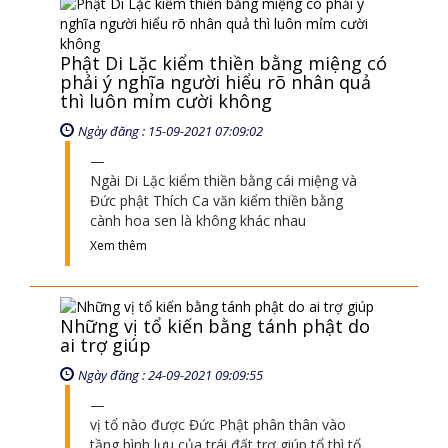
Ngày đăng : 24-09-2021 09:09:55
vị tổ nào được Đức Phật phân thân vào
tầng bình lưu của trái đất trợ giúp tổ thì tổ
mới kiến bằng tánh Phật của tổ
Xem thêm
Cái thấy thanh tịnh không sanh điều
gì, ý nghĩa là sao
Ngày đăng : 13-01-2022 09:01:53
Anh thấy mà thanh tịnh mà anh chồng
thêm cái thấy nữa là nó vô quy luật luân
hồi
Xem thêm
Đức Phật truyền Thiền cho ông Ma-
Ha-Ca-Diep lần thứ 2 là truyền gì