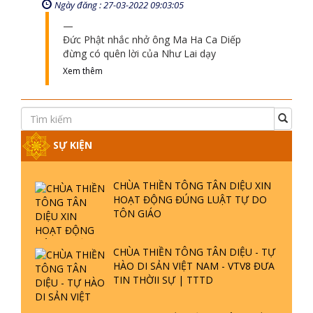
TINH HOA ĐẤT VIỆT - CHÙA THIỀN
TÔNG TÂN DIỆU - DIỄN ĐÀN GALA
XUÂN 2025
VTV5 ĐƯA TIN CHÙA THIỀN TÔNG
TÂN DIỆU THAM DỰ LỄ HỘI VĂN
HOÁ 54 DÂN TỘC
CHÙA THIỀN TÔNG TÂN DIỆU GÓP
PHẦN GÌN GIỮ DI SẢN VĂN HOÁ -
VTV4 ĐƯA TIN | TTTD
GIẢI ĐÁP ĐẶC BIỆT P25 - SUỐT 49
THÔNG BÁO
NĂM PHẬT KHÔNG NÓI? HỘI LONG
HOA LÀ HỘI GÌ? TỬ VÌ ĐẠO
CHO MƯỢN SÁCH, ĐĨA
GIẢI ĐÁP ĐẶC BIỆT P24 - TÁNH PHẬT