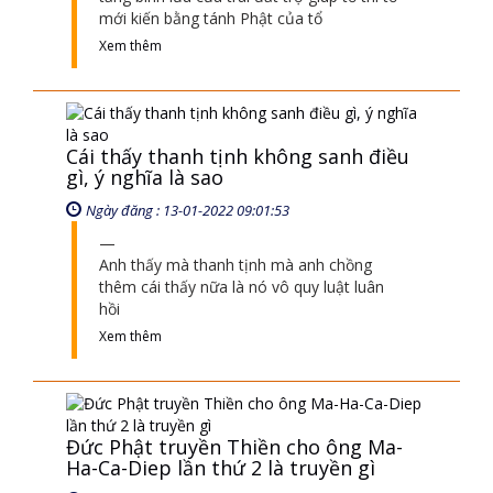
Ngày đăng : 27-03-2022 09:03:05
Đức Phật nhắc nhở ông Ma Ha Ca Diếp
đừng có quên lời của Như Lai dạy
Xem thêm
SỰ KIỆN
CHÙA THIỀN TÔNG TÂN DIỆU XIN
HOẠT ĐỘNG ĐÚNG LUẬT TỰ DO
TÔN GIÁO
CHÙA THIỀN TÔNG TÂN DIỆU - TỰ
HÀO DI SẢN VIỆT NAM - VTV8 ĐƯA
TIN THỜII SỰ | TTTD