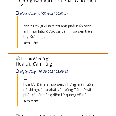
hoa Ưu Đàm là hoa sen, nhưng mà muốn
nở thì người ta phải kiến bằng Tánh Phật
phát cái làn sóng điện từ quang vô nó
Xem thêm
Phật Di Lặc kiểm thiền bằng miệng có
phải ý nghĩa người hiểu rõ nhân quả
thì luôn mỉm cười không
Ngày đăng : 15-09-2021 07:09:02
Ngài Di Lặc kiểm thiền bằng cái miệng và
Đức phật Thích Ca văn kiểm thiền bằng
cành hoa sen là không khác nhau
Xem thêm
Những vị tổ kiến bằng tánh phật do
ai trợ giúp