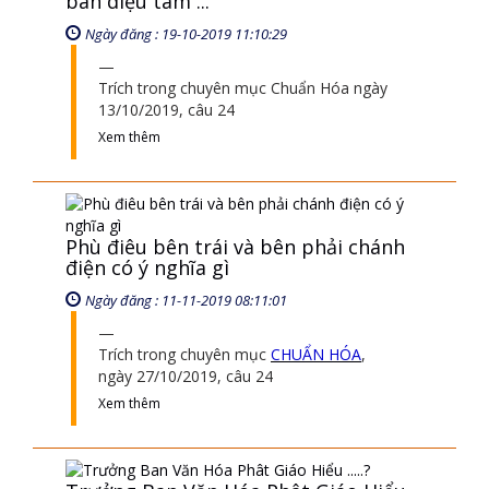
Ngày đăng : 11-11-2019 08:11:01
Trích trong chuyên mục
CHUẨN HÓA
,
ngày 27/10/2019, câu 24
Xem thêm
Trưởng Ban Văn Hóa Phât Giáo Hiểu
.....?
Ngày đăng : 01-01-2021 06:01:37
anh tu cỡ gì đi nữa thì anh phải kiến tánh
anh mới hiểu được cái cành hoa sen trên
tay Đức Phật
Xem thêm
Hoa ưu đàm là gì
Ngày đăng : 10-09-2021 03:09:19