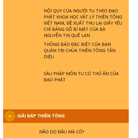
ĐÂU? ĐỊA NGỤC Ở ĐÂU? ĐỨC CHÚA
NỘI QUY CỦA NGƯỜI TU THEO ĐẠO
TRỜI LÀ AI? QUỶ SA TĂNG? | TTTD
PHẬT KHOA HỌC VẬT LÝ THIỀN TÔNG
VIỆT NAM, ĐỀ XUẤT THU LẠI GIẤY YẾU
GIẢI ĐÁP THIỀN TÔNG ĐẶC BIỆT P22 -
CHỈ BẢNG GỖ BÍ MẬT CỦA BÀ
TẠI SAO TRÁI ĐẤT NHIỀU THIÊN TAI - LŨ
NGUYỄN THỊ QUẾ LAN
LỤT - HỎA HOẠN | TTTD
THÔNG BÁO ĐẶC BIỆT CỦA BAN
QUẢN TRỊ CHÙA THIỀN TÔNG TÂN
DIỆU
GIẢI ĐÁP THIỀN TÔNG ĐẶC BIỆT P21 -
TẠI SAO ĐỨC PHẬT BƯỚC ĐI 7 BƯỚC
TRÊN HOA SEN ? | TTTD
SÁU PHÁP MÔN TU CÓ THỦ ẤN CỦA
ĐẠO PHẬT
GIẢI ĐÁP VỀ LỄ TIỄN THIỀN TÔNG SƯ
NGỌC LÂM VỀ PHẬT GIỚI
GIẢI ĐÁP THIỀN TÔNG
GIẢI ĐÁP THIỀN TÔNG ĐẶC BIỆT PHẦN
20 - BÁC NGUYỄN NHÂN LÀ AI? PHIỀN
NÃO DO ĐÂU MÀ CÓ?