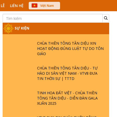
 LỄ
LIÊN HỆ
Việt Nam
中文
English
Japanese
SỰ KIỆN
CHÙA THIỀN TÔNG TÂN DIỆU XIN
HOẠT ĐỘNG ĐÚNG LUẬT TỰ DO TÔN
GIÁO
CHÙA THIỀN TÔNG TÂN DIỆU - TỰ
HÀO DI SẢN VIỆT NAM - VTV8 ĐƯA
TIN THỜII SỰ | TTTD
TINH HOA ĐẤT VIỆT - CHÙA THIỀN
TÔNG TÂN DIỆU - DIỄN ĐÀN GALA
XUÂN 2025