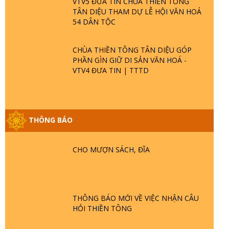
VTV5 ĐƯA TIN CHÙA THIỀN TÔNG
TÂN DIỆU THAM DỰ LỄ HỘI VĂN HOÁ
54 DÂN TỘC
CHÙA THIỀN TÔNG TÂN DIỆU GÓP
PHẦN GÌN GIỮ DI SẢN VĂN HOÁ -
VTV4 ĐƯA TIN | TTTD
THÔNG BÁO
GIẢI ĐÁP ĐẶC BIỆT P25 - SUỐT 49 NĂM
PHẬT KHÔNG NÓI? HỘI LONG HOA LÀ
CHO MƯỢN SÁCH, ĐĨA
HỘI GÌ? TỬ VÌ ĐẠO
GIẢI ĐÁP ĐẶC BIỆT P24 - TÁNH PHẬT
ĐƯỢC HÌNH THÀNH NHƯ THẾ NÀO?
THÔNG BÁO MỚI VỀ VIỆC NHẬN CÂU
PHẬT GIỚI CÓ THỜI GIAN KHÔNG? |
HỎI THIỀN TÔNG
TTTD
GIẢI ĐÁP ĐẶC BIỆT P23 - THIÊN ĐÀNG Ở