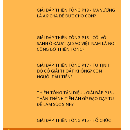
GIẢI ĐÁP THIỀN TÔNG P19 - MA VƯƠNG
LÀ AI? CHA ĐỂ ĐỨC CHO CON?
GIẢI ĐÁP THIỀN TÔNG P18 - CÕI VÔ
SANH Ở ĐÂU? TẠI SAO VIỆT NAM LÀ NƠI
CÔNG BỐ THIỀN TÔNG?
GIẢI ĐÁP THIỀN TÔNG P17 - TU TỊNH
ĐỘ CÓ GIẢI THOÁT KHÔNG? CON
NGƯỜI ĐẦU TIÊN?
THIỀN TÔNG TÂN DIỆU - GIẢI ĐÁP P16 -
THẦN THÁNH TIÊN ĂN GÌ? ĐẠO DẠY TU
ĐỂ LÀM SÚC SINH?
GIẢI ĐÁP THIỀN TÔNG P15 - TỔ CHỨC
LOÀI CÔ HỒN - GIÁO LÝ ĐẠO PHẬT KHI
NÀO XUẤT BẢN