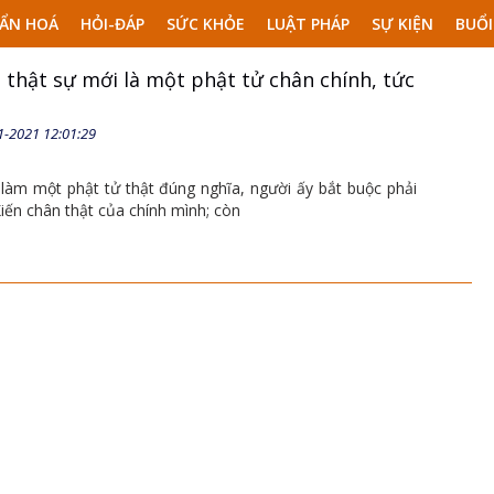
ẨN HOÁ
HỎI-ĐÁP
SỨC KHỎE
LUẬT PHÁP
SỰ KIỆN
BUỔI
 thật sự mới là một phật tử chân chính, tức
1-2021 12:01:29
àm một phật tử thật đúng nghĩa, người ấy bắt buộc phải
Kiến chân thật của chính mình; còn