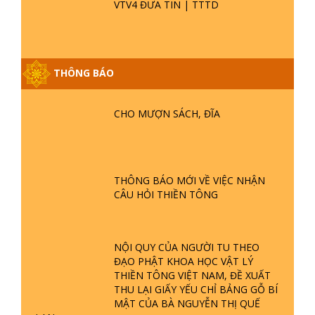
VTV4 ĐƯA TIN | TTTD
THÔNG BÁO
GIẢI ĐÁP ĐẶC BIỆT P25 - SUỐT 49
NĂM PHẬT KHÔNG NÓI? HỘI LONG
CHO MƯỢN SÁCH, ĐĨA
HOA LÀ HỘI GÌ? TỬ VÌ ĐẠO
GIẢI ĐÁP ĐẶC BIỆT P24 - TÁNH PHẬT
ĐƯỢC HÌNH THÀNH NHƯ THẾ NÀO?
THÔNG BÁO MỚI VỀ VIỆC NHẬN
PHẬT GIỚI CÓ THỜI GIAN KHÔNG? |
CÂU HỎI THIỀN TÔNG
TTTD
GIẢI ĐÁP ĐẶC BIỆT P23 - THIÊN
ĐÀNG Ở ĐÂU? ĐỊA NGỤC Ở ĐÂU?
NỘI QUY CỦA NGƯỜI TU THEO
ĐỨC CHÚA TRỜI LÀ AI? QUỶ SA
ĐẠO PHẬT KHOA HỌC VẬT LÝ
TĂNG? | TTTD
THIỀN TÔNG VIỆT NAM, ĐỀ XUẤT
THU LẠI GIẤY YẾU CHỈ BẢNG GỖ BÍ
GIẢI ĐÁP THIỀN TÔNG ĐẶC BIỆT P22
MẬT CỦA BÀ NGUYỄN THỊ QUẾ
- TẠI SAO TRÁI ĐẤT NHIỀU THIÊN TAI