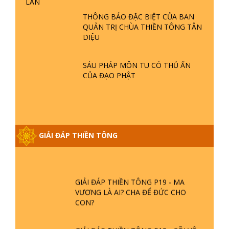
LAN
- LŨ LỤT - HỎA HOẠN | TTTD
THÔNG BÁO ĐẶC BIỆT CỦA BAN
QUẢN TRỊ CHÙA THIỀN TÔNG TÂN
GIẢI ĐÁP THIỀN TÔNG ĐẶC BIỆT P21
DIỆU
- TẠI SAO ĐỨC PHẬT BƯỚC ĐI 7
BƯỚC TRÊN HOA SEN ? | TTTD
SÁU PHÁP MÔN TU CÓ THỦ ẤN
CỦA ĐẠO PHẬT
GIẢI ĐÁP VỀ LỄ TIỄN THIỀN TÔNG SƯ
NGỌC LÂM VỀ PHẬT GIỚI
GIẢI ĐÁP THIỀN TÔNG ĐẶC BIỆT
GIẢI ĐÁP THIỀN TÔNG
PHẦN 20 - BÁC NGUYỄN NHÂN LÀ AI?
PHIỀN NÃO DO ĐÂU MÀ CÓ?
GIẢI ĐÁP THIỀN TÔNG P19 - MA
VƯƠNG LÀ AI? CHA ĐỂ ĐỨC CHO
CON?
GIẢI ĐÁP THIỀN TÔNG P18 - CÕI VÔ