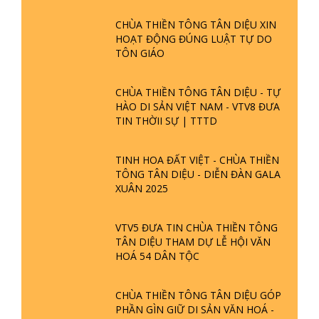
CHÙA THIỀN TÔNG TÂN DIỆU XIN
HOẠT ĐỘNG ĐÚNG LUẬT TỰ DO
TÔN GIÁO
CHÙA THIỀN TÔNG TÂN DIỆU - TỰ
HÀO DI SẢN VIỆT NAM - VTV8 ĐƯA
TIN THỜII SỰ | TTTD
TINH HOA ĐẤT VIỆT - CHÙA THIỀN
TÔNG TÂN DIỆU - DIỄN ĐÀN GALA
XUÂN 2025
VTV5 ĐƯA TIN CHÙA THIỀN TÔNG
TÂN DIỆU THAM DỰ LỄ HỘI VĂN
HOÁ 54 DÂN TỘC
CHÙA THIỀN TÔNG TÂN DIỆU GÓP
PHẦN GÌN GIỮ DI SẢN VĂN HOÁ -