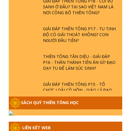
SANH Ở ĐÂU? TẠI SAO VIỆT NAM LÀ
NƠI CÔNG BỐ THIỀN TÔNG?
GIẢI ĐÁP THIỀN TÔNG P17 - TU TỊNH
ĐỘ CÓ GIẢI THOÁT KHÔNG? CON
NGƯỜI ĐẦU TIÊN?
THIỀN TÔNG TÂN DIỆU - GIẢI ĐÁP
P16 - THẦN THÁNH TIÊN ĂN GÌ? ĐẠO
DẠY TU ĐỂ LÀM SÚC SINH?
GIẢI ĐÁP THIỀN TÔNG P15 - TỔ
CHỨC LOÀI CÔ HỒN - GIÁO LÝ ĐẠO
PHẬT KHI NÀO XUẤT BẢN
SÁCH QUÝ THIỀN TÔNG HỌC
GIẢI ĐÁP THIỀN TÔNG ĐẶC BIỆT -
P14 - NGUỒN GỐC ÂM LỊCH DƯƠNG
LỊCH - TẦNG BÌNH LƯU LỚN ĐẾN
LIÊN KẾT WEB
ĐÂU