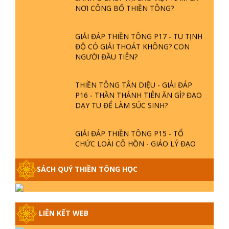
GIẢI ĐÁP THIỀN TÔNG P18 - CÕI VÔ
SANH Ở ĐÂU? TẠI SAO VIỆT NAM LÀ
NƠI CÔNG BỐ THIỀN TÔNG?
GIẢI ĐÁP THIỀN TÔNG P17 - TU TỊNH
ĐỘ CÓ GIẢI THOÁT KHÔNG? CON
NGƯỜI ĐẦU TIÊN?
THIỀN TÔNG TÂN DIỆU - GIẢI ĐÁP
P16 - THẦN THÁNH TIÊN ĂN GÌ? ĐẠO
DẠY TU ĐỂ LÀM SÚC SINH?
GIẢI ĐÁP THIỀN TÔNG P15 - TỔ
CHỨC LOÀI CÔ HỒN - GIÁO LÝ ĐẠO
PHẬT KHI NÀO XUẤT BẢN
SÁCH QUÝ THIỀN TÔNG HỌC
GIẢI ĐÁP THIỀN TÔNG ĐẶC BIỆT -
P14 - NGUỒN GỐC ÂM LỊCH DƯƠNG
LỊCH - TẦNG BÌNH LƯU LỚN ĐẾN