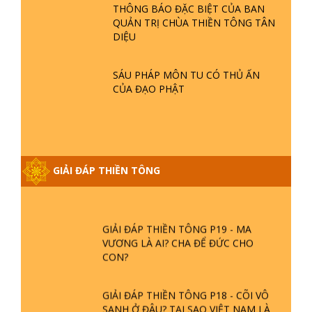
- TẠI SAO TRÁI ĐẤT NHIỀU THIÊN TAI
MẬT CỦA BÀ NGUYỄN THỊ QUẾ
- LŨ LỤT - HỎA HOẠN | TTTD
LAN
THÔNG BÁO ĐẶC BIỆT CỦA BAN
QUẢN TRỊ CHÙA THIỀN TÔNG TÂN
GIẢI ĐÁP THIỀN TÔNG ĐẶC BIỆT P21
DIỆU
- TẠI SAO ĐỨC PHẬT BƯỚC ĐI 7
BƯỚC TRÊN HOA SEN ? | TTTD
SÁU PHÁP MÔN TU CÓ THỦ ẤN
CỦA ĐẠO PHẬT
GIẢI ĐÁP VỀ LỄ TIỄN THIỀN TÔNG SƯ
NGỌC LÂM VỀ PHẬT GIỚI
GIẢI ĐÁP THIỀN TÔNG ĐẶC BIỆT
GIẢI ĐÁP THIỀN TÔNG
PHẦN 20 - BÁC NGUYỄN NHÂN LÀ AI?
PHIỀN NÃO DO ĐÂU MÀ CÓ?
GIẢI ĐÁP THIỀN TÔNG P19 - MA
VƯƠNG LÀ AI? CHA ĐỂ ĐỨC CHO
CON?