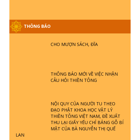
PHẦN GÌN GIỮ DI SẢN VĂN HOÁ -
VTV4 ĐƯA TIN | TTTD
THÔNG BÁO
GIẢI ĐÁP ĐẶC BIỆT P25 - SUỐT 49
NĂM PHẬT KHÔNG NÓI? HỘI LONG
CHO MƯỢN SÁCH, ĐĨA
HOA LÀ HỘI GÌ? TỬ VÌ ĐẠO
GIẢI ĐÁP ĐẶC BIỆT P24 - TÁNH PHẬT
ĐƯỢC HÌNH THÀNH NHƯ THẾ NÀO?
THÔNG BÁO MỚI VỀ VIỆC NHẬN
PHẬT GIỚI CÓ THỜI GIAN KHÔNG? |
CÂU HỎI THIỀN TÔNG
TTTD
GIẢI ĐÁP ĐẶC BIỆT P23 - THIÊN
ĐÀNG Ở ĐÂU? ĐỊA NGỤC Ở ĐÂU?
NỘI QUY CỦA NGƯỜI TU THEO
ĐỨC CHÚA TRỜI LÀ AI? QUỶ SA
ĐẠO PHẬT KHOA HỌC VẬT LÝ
TĂNG? | TTTD
THIỀN TÔNG VIỆT NAM, ĐỀ XUẤT
GIẢI ĐÁP THIỀN TÔNG ĐẶC BIỆT P22
THU LẠI GIẤY YẾU CHỈ BẢNG GỖ BÍ