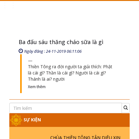
Toggle
navigation
Ba đấu sáu thăng cháo sữa là gì
Ngày đăng : 24-11-2019 06:11:06
Thiền Tông ra đời người ta giải thích: Phật
là cái gì? Thần là cái gì? Người là cái gì?
Thánh là ai? người
Xem thêm
SỰ KIỆN
CHÙA THIỀN TÔNG TÂN DIỆU XIN