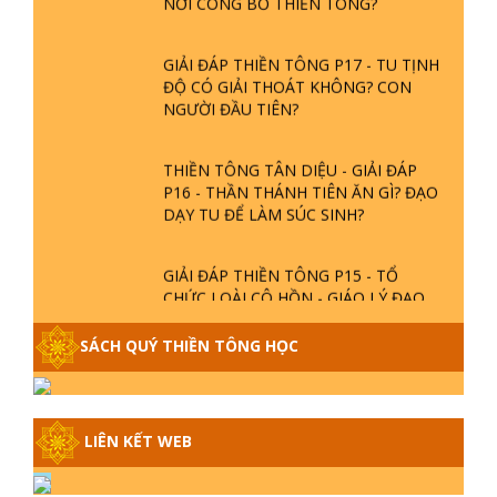
GIẢI ĐÁP THIỀN TÔNG P17 - TU TỊNH
ĐỘ CÓ GIẢI THOÁT KHÔNG? CON
NGƯỜI ĐẦU TIÊN?
THIỀN TÔNG TÂN DIỆU - GIẢI ĐÁP
P16 - THẦN THÁNH TIÊN ĂN GÌ? ĐẠO
DẠY TU ĐỂ LÀM SÚC SINH?
GIẢI ĐÁP THIỀN TÔNG P15 - TỔ
CHỨC LOÀI CÔ HỒN - GIÁO LÝ ĐẠO
PHẬT KHI NÀO XUẤT BẢN
SÁCH QUÝ THIỀN TÔNG HỌC
GIẢI ĐÁP THIỀN TÔNG ĐẶC BIỆT -
P14 - NGUỒN GỐC ÂM LỊCH DƯƠNG
LỊCH - TẦNG BÌNH LƯU LỚN ĐẾN
LIÊN KẾT WEB
ĐÂU
GIẢI ĐÁP THIỀN TÔNG ĐẶC BIỆT -