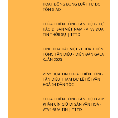
HOẠT ĐỘNG ĐÚNG LUẬT TỰ DO
TÔN GIÁO
CHÙA THIỀN TÔNG TÂN DIỆU - TỰ
HÀO DI SẢN VIỆT NAM - VTV8 ĐƯA
TIN THỜII SỰ | TTTD
TINH HOA ĐẤT VIỆT - CHÙA THIỀN
TÔNG TÂN DIỆU - DIỄN ĐÀN GALA
XUÂN 2025
VTV5 ĐƯA TIN CHÙA THIỀN TÔNG
TÂN DIỆU THAM DỰ LỄ HỘI VĂN
HOÁ 54 DÂN TỘC
CHÙA THIỀN TÔNG TÂN DIỆU GÓP
PHẦN GÌN GIỮ DI SẢN VĂN HOÁ -
VTV4 ĐƯA TIN | TTTD