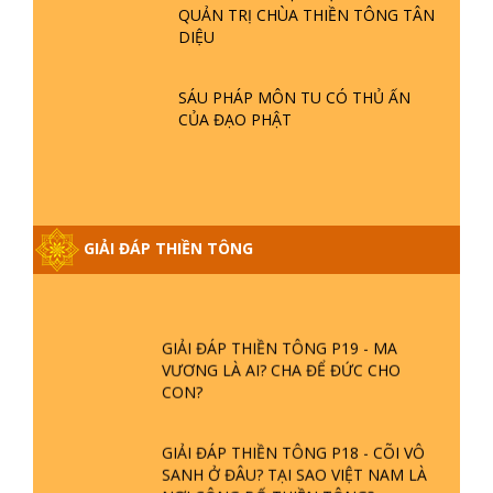
QUẢN TRỊ CHÙA THIỀN TÔNG TÂN
GIẢI ĐÁP THIỀN TÔNG ĐẶC BIỆT P21
DIỆU
- TẠI SAO ĐỨC PHẬT BƯỚC ĐI 7
BƯỚC TRÊN HOA SEN ? | TTTD
SÁU PHÁP MÔN TU CÓ THỦ ẤN
CỦA ĐẠO PHẬT
GIẢI ĐÁP VỀ LỄ TIỄN THIỀN TÔNG SƯ
NGỌC LÂM VỀ PHẬT GIỚI
GIẢI ĐÁP THIỀN TÔNG ĐẶC BIỆT
GIẢI ĐÁP THIỀN TÔNG
PHẦN 20 - BÁC NGUYỄN NHÂN LÀ AI?
PHIỀN NÃO DO ĐÂU MÀ CÓ?
GIẢI ĐÁP THIỀN TÔNG P19 - MA
VƯƠNG LÀ AI? CHA ĐỂ ĐỨC CHO
CON?
GIẢI ĐÁP THIỀN TÔNG P18 - CÕI VÔ
SANH Ở ĐÂU? TẠI SAO VIỆT NAM LÀ
NƠI CÔNG BỐ THIỀN TÔNG?