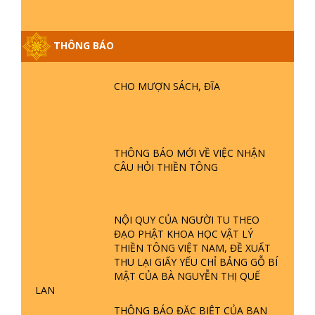
THÔNG BÁO
GIẢI ĐÁP ĐẶC BIỆT P25 - SUỐT 49
NĂM PHẬT KHÔNG NÓI? HỘI LONG
CHO MƯỢN SÁCH, ĐĨA
HOA LÀ HỘI GÌ? TỬ VÌ ĐẠO
GIẢI ĐÁP ĐẶC BIỆT P24 - TÁNH PHẬT
ĐƯỢC HÌNH THÀNH NHƯ THẾ NÀO?
THÔNG BÁO MỚI VỀ VIỆC NHẬN
PHẬT GIỚI CÓ THỜI GIAN KHÔNG? |
CÂU HỎI THIỀN TÔNG
TTTD
GIẢI ĐÁP ĐẶC BIỆT P23 - THIÊN
ĐÀNG Ở ĐÂU? ĐỊA NGỤC Ở ĐÂU?
NỘI QUY CỦA NGƯỜI TU THEO
ĐỨC CHÚA TRỜI LÀ AI? QUỶ SA
ĐẠO PHẬT KHOA HỌC VẬT LÝ
TĂNG? | TTTD
THIỀN TÔNG VIỆT NAM, ĐỀ XUẤT
THU LẠI GIẤY YẾU CHỈ BẢNG GỖ BÍ
GIẢI ĐÁP THIỀN TÔNG ĐẶC BIỆT P22
MẬT CỦA BÀ NGUYỄN THỊ QUẾ
- TẠI SAO TRÁI ĐẤT NHIỀU THIÊN TAI
LAN
- LŨ LỤT - HỎA HOẠN | TTTD
THÔNG BÁO ĐẶC BIỆT CỦA BAN