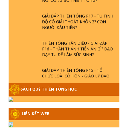
GIẢI ĐÁP THIỀN TÔNG P17 - TU TỊNH
ĐỘ CÓ GIẢI THOÁT KHÔNG? CON
NGƯỜI ĐẦU TIÊN?
THIỀN TÔNG TÂN DIỆU - GIẢI ĐÁP
P16 - THẦN THÁNH TIÊN ĂN GÌ? ĐẠO
DẠY TU ĐỂ LÀM SÚC SINH?
GIẢI ĐÁP THIỀN TÔNG P15 - TỔ
CHỨC LOÀI CÔ HỒN - GIÁO LÝ ĐẠO
PHẬT KHI NÀO XUẤT BẢN
SÁCH QUÝ THIỀN TÔNG HỌC
GIẢI ĐÁP THIỀN TÔNG ĐẶC BIỆT -
P14 - NGUỒN GỐC ÂM LỊCH DƯƠNG
LỊCH - TẦNG BÌNH LƯU LỚN ĐẾN
ĐÂU
LIÊN KẾT WEB
GIẢI ĐÁP THIỀN TÔNG ĐẶC BIỆT -