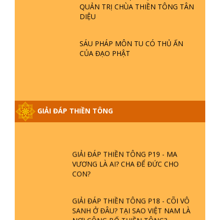
QUẢN TRỊ CHÙA THIỀN TÔNG TÂN
GIẢI ĐÁP THIỀN TÔNG ĐẶC BIỆT P21
DIỆU
- TẠI SAO ĐỨC PHẬT BƯỚC ĐI 7
BƯỚC TRÊN HOA SEN ? | TTTD
SÁU PHÁP MÔN TU CÓ THỦ ẤN
CỦA ĐẠO PHẬT
GIẢI ĐÁP VỀ LỄ TIỄN THIỀN TÔNG SƯ
NGỌC LÂM VỀ PHẬT GIỚI
GIẢI ĐÁP THIỀN TÔNG ĐẶC BIỆT
GIẢI ĐÁP THIỀN TÔNG
PHẦN 20 - BÁC NGUYỄN NHÂN LÀ AI?
PHIỀN NÃO DO ĐÂU MÀ CÓ?
GIẢI ĐÁP THIỀN TÔNG P19 - MA
VƯƠNG LÀ AI? CHA ĐỂ ĐỨC CHO
CON?
GIẢI ĐÁP THIỀN TÔNG P18 - CÕI VÔ
SANH Ở ĐÂU? TẠI SAO VIỆT NAM LÀ
NƠI CÔNG BỐ THIỀN TÔNG?