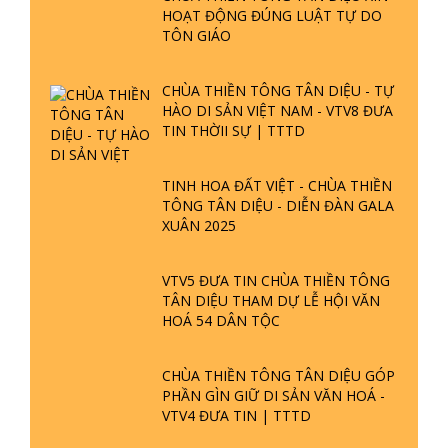
HOẠT ĐỘNG ĐÚNG LUẬT TỰ DO
TÔN GIÁO
CHÙA THIỀN TÔNG TÂN DIỆU - TỰ
HÀO DI SẢN VIỆT NAM - VTV8 ĐƯA
TIN THỜII SỰ | TTTD
TINH HOA ĐẤT VIỆT - CHÙA THIỀN
TÔNG TÂN DIỆU - DIỄN ĐÀN GALA
XUÂN 2025
VTV5 ĐƯA TIN CHÙA THIỀN TÔNG
TÂN DIỆU THAM DỰ LỄ HỘI VĂN
HOÁ 54 DÂN TỘC
CHÙA THIỀN TÔNG TÂN DIỆU GÓP
PHẦN GÌN GIỮ DI SẢN VĂN HOÁ -
VTV4 ĐƯA TIN | TTTD