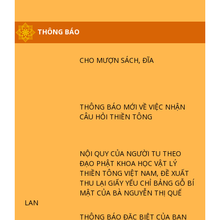
THÔNG BÁO
GIẢI ĐÁP ĐẶC BIỆT P25 - SUỐT 49
NĂM PHẬT KHÔNG NÓI? HỘI LONG
CHO MƯỢN SÁCH, ĐĨA
HOA LÀ HỘI GÌ? TỬ VÌ ĐẠO
GIẢI ĐÁP ĐẶC BIỆT P24 - TÁNH PHẬT
ĐƯỢC HÌNH THÀNH NHƯ THẾ NÀO?
THÔNG BÁO MỚI VỀ VIỆC NHẬN
PHẬT GIỚI CÓ THỜI GIAN KHÔNG? |
CÂU HỎI THIỀN TÔNG
TTTD
GIẢI ĐÁP ĐẶC BIỆT P23 - THIÊN
ĐÀNG Ở ĐÂU? ĐỊA NGỤC Ở ĐÂU?
NỘI QUY CỦA NGƯỜI TU THEO
ĐỨC CHÚA TRỜI LÀ AI? QUỶ SA
ĐẠO PHẬT KHOA HỌC VẬT LÝ
TĂNG? | TTTD
THIỀN TÔNG VIỆT NAM, ĐỀ XUẤT
THU LẠI GIẤY YẾU CHỈ BẢNG GỖ BÍ
GIẢI ĐÁP THIỀN TÔNG ĐẶC BIỆT P22
MẬT CỦA BÀ NGUYỄN THỊ QUẾ
- TẠI SAO TRÁI ĐẤT NHIỀU THIÊN TAI
LAN
- LŨ LỤT - HỎA HOẠN | TTTD
THÔNG BÁO ĐẶC BIỆT CỦA BAN