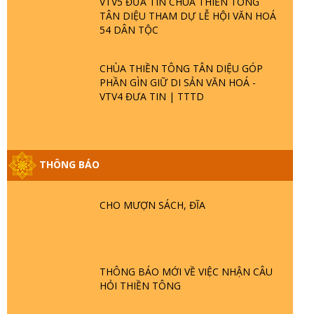
VTV5 ĐƯA TIN CHÙA THIỀN TÔNG
TÂN DIỆU THAM DỰ LỄ HỘI VĂN HOÁ
54 DÂN TỘC
CHÙA THIỀN TÔNG TÂN DIỆU GÓP
PHẦN GÌN GIỮ DI SẢN VĂN HOÁ -
VTV4 ĐƯA TIN | TTTD
THÔNG BÁO
GIẢI ĐÁP ĐẶC BIỆT P25 - SUỐT 49 NĂM
PHẬT KHÔNG NÓI? HỘI LONG HOA LÀ
CHO MƯỢN SÁCH, ĐĨA
HỘI GÌ? TỬ VÌ ĐẠO
GIẢI ĐÁP ĐẶC BIỆT P24 - TÁNH PHẬT
ĐƯỢC HÌNH THÀNH NHƯ THẾ NÀO?
THÔNG BÁO MỚI VỀ VIỆC NHẬN CÂU
PHẬT GIỚI CÓ THỜI GIAN KHÔNG? |
HỎI THIỀN TÔNG
TTTD