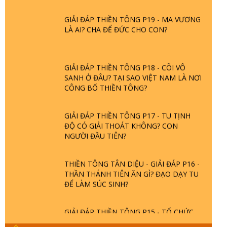
GIẢI ĐÁP THIỀN TÔNG P19 - MA VƯƠNG
LÀ AI? CHA ĐỂ ĐỨC CHO CON?
GIẢI ĐÁP THIỀN TÔNG P18 - CÕI VÔ
SANH Ở ĐÂU? TẠI SAO VIỆT NAM LÀ NƠI
CÔNG BỐ THIỀN TÔNG?
GIẢI ĐÁP THIỀN TÔNG P17 - TU TỊNH
ĐỘ CÓ GIẢI THOÁT KHÔNG? CON
NGƯỜI ĐẦU TIÊN?
THIỀN TÔNG TÂN DIỆU - GIẢI ĐÁP P16 -
THẦN THÁNH TIÊN ĂN GÌ? ĐẠO DẠY TU
ĐỂ LÀM SÚC SINH?
GIẢI ĐÁP THIỀN TÔNG P15 - TỔ CHỨC
LOÀI CÔ HỒN - GIÁO LÝ ĐẠO PHẬT KHI
NÀO XUẤT BẢN