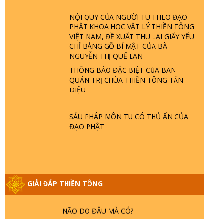
GIẢI ĐÁP ĐẶC BIỆT P23 - THIÊN ĐÀNG Ở
ĐÂU? ĐỊA NGỤC Ở ĐÂU? ĐỨC CHÚA
NỘI QUY CỦA NGƯỜI TU THEO ĐẠO
TRỜI LÀ AI? QUỶ SA TĂNG? | TTTD
PHẬT KHOA HỌC VẬT LÝ THIỀN TÔNG
VIỆT NAM, ĐỀ XUẤT THU LẠI GIẤY YẾU
CHỈ BẢNG GỖ BÍ MẬT CỦA BÀ
GIẢI ĐÁP THIỀN TÔNG ĐẶC BIỆT P22 -
NGUYỄN THỊ QUẾ LAN
TẠI SAO TRÁI ĐẤT NHIỀU THIÊN TAI - LŨ
LỤT - HỎA HOẠN | TTTD
THÔNG BÁO ĐẶC BIỆT CỦA BAN
QUẢN TRỊ CHÙA THIỀN TÔNG TÂN
DIỆU
GIẢI ĐÁP THIỀN TÔNG ĐẶC BIỆT P21 -
TẠI SAO ĐỨC PHẬT BƯỚC ĐI 7 BƯỚC
TRÊN HOA SEN ? | TTTD
SÁU PHÁP MÔN TU CÓ THỦ ẤN CỦA
ĐẠO PHẬT
GIẢI ĐÁP VỀ LỄ TIỄN THIỀN TÔNG SƯ
NGỌC LÂM VỀ PHẬT GIỚI
GIẢI ĐÁP THIỀN TÔNG
GIẢI ĐÁP THIỀN TÔNG ĐẶC BIỆT PHẦN
20 - BÁC NGUYỄN NHÂN LÀ AI? PHIỀN
NÃO DO ĐÂU MÀ CÓ?