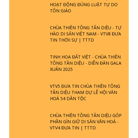
HOẠT ĐỘNG ĐÚNG LUẬT TỰ DO
TÔN GIÁO
CHÙA THIỀN TÔNG TÂN DIỆU - TỰ
HÀO DI SẢN VIỆT NAM - VTV8 ĐƯA
TIN THỜII SỰ | TTTD
TINH HOA ĐẤT VIỆT - CHÙA THIỀN
TÔNG TÂN DIỆU - DIỄN ĐÀN GALA
XUÂN 2025
VTV5 ĐƯA TIN CHÙA THIỀN TÔNG
TÂN DIỆU THAM DỰ LỄ HỘI VĂN
HOÁ 54 DÂN TỘC
CHÙA THIỀN TÔNG TÂN DIỆU GÓP
PHẦN GÌN GIỮ DI SẢN VĂN HOÁ -
VTV4 ĐƯA TIN | TTTD