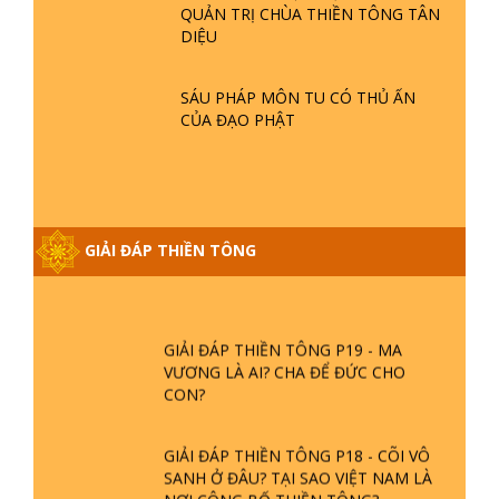
QUẢN TRỊ CHÙA THIỀN TÔNG TÂN
GIẢI ĐÁP THIỀN TÔNG ĐẶC BIỆT P21
DIỆU
- TẠI SAO ĐỨC PHẬT BƯỚC ĐI 7
BƯỚC TRÊN HOA SEN ? | TTTD
SÁU PHÁP MÔN TU CÓ THỦ ẤN
CỦA ĐẠO PHẬT
GIẢI ĐÁP VỀ LỄ TIỄN THIỀN TÔNG SƯ
NGỌC LÂM VỀ PHẬT GIỚI
GIẢI ĐÁP THIỀN TÔNG ĐẶC BIỆT
GIẢI ĐÁP THIỀN TÔNG
PHẦN 20 - BÁC NGUYỄN NHÂN LÀ AI?
PHIỀN NÃO DO ĐÂU MÀ CÓ?
GIẢI ĐÁP THIỀN TÔNG P19 - MA
VƯƠNG LÀ AI? CHA ĐỂ ĐỨC CHO
CON?
GIẢI ĐÁP THIỀN TÔNG P18 - CÕI VÔ
SANH Ở ĐÂU? TẠI SAO VIỆT NAM LÀ
NƠI CÔNG BỐ THIỀN TÔNG?