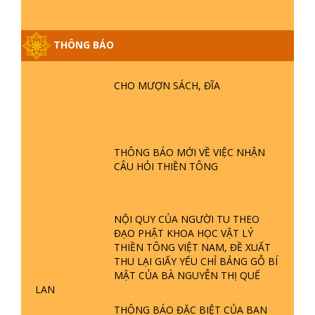
THÔNG BÁO
GIẢI ĐÁP ĐẶC BIỆT P25 - SUỐT 49
NĂM PHẬT KHÔNG NÓI? HỘI LONG
CHO MƯỢN SÁCH, ĐĨA
HOA LÀ HỘI GÌ? TỬ VÌ ĐẠO
GIẢI ĐÁP ĐẶC BIỆT P24 - TÁNH PHẬT
ĐƯỢC HÌNH THÀNH NHƯ THẾ NÀO?
THÔNG BÁO MỚI VỀ VIỆC NHẬN
PHẬT GIỚI CÓ THỜI GIAN KHÔNG? |
CÂU HỎI THIỀN TÔNG
TTTD
GIẢI ĐÁP ĐẶC BIỆT P23 - THIÊN
ĐÀNG Ở ĐÂU? ĐỊA NGỤC Ở ĐÂU?
NỘI QUY CỦA NGƯỜI TU THEO
ĐỨC CHÚA TRỜI LÀ AI? QUỶ SA
ĐẠO PHẬT KHOA HỌC VẬT LÝ
TĂNG? | TTTD
THIỀN TÔNG VIỆT NAM, ĐỀ XUẤT
THU LẠI GIẤY YẾU CHỈ BẢNG GỖ BÍ
GIẢI ĐÁP THIỀN TÔNG ĐẶC BIỆT P22
MẬT CỦA BÀ NGUYỄN THỊ QUẾ
- TẠI SAO TRÁI ĐẤT NHIỀU THIÊN TAI
LAN
- LŨ LỤT - HỎA HOẠN | TTTD
THÔNG BÁO ĐẶC BIỆT CỦA BAN