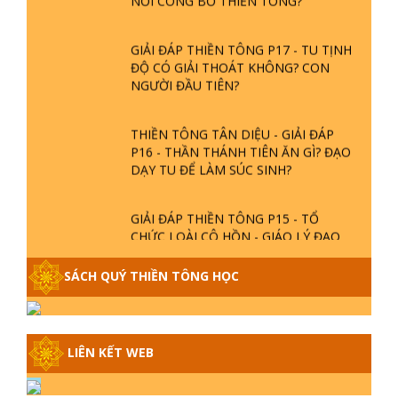
GIẢI ĐÁP THIỀN TÔNG P17 - TU TỊNH
ĐỘ CÓ GIẢI THOÁT KHÔNG? CON
NGƯỜI ĐẦU TIÊN?
THIỀN TÔNG TÂN DIỆU - GIẢI ĐÁP
P16 - THẦN THÁNH TIÊN ĂN GÌ? ĐẠO
DẠY TU ĐỂ LÀM SÚC SINH?
GIẢI ĐÁP THIỀN TÔNG P15 - TỔ
CHỨC LOÀI CÔ HỒN - GIÁO LÝ ĐẠO
PHẬT KHI NÀO XUẤT BẢN
SÁCH QUÝ THIỀN TÔNG HỌC
GIẢI ĐÁP THIỀN TÔNG ĐẶC BIỆT -
P14 - NGUỒN GỐC ÂM LỊCH DƯƠNG
LỊCH - TẦNG BÌNH LƯU LỚN ĐẾN
ĐÂU
LIÊN KẾT WEB
GIẢI ĐÁP THIỀN TÔNG ĐẶC BIỆT -