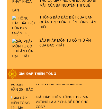
THU LẠI GIẤY YẾU CHỈ BẢNG GỖ BÍ
GIẢI ĐÁP THIỀN TÔNG ĐẶC BIỆT P22
MẬT CỦA BÀ NGUYỄN THỊ QUẾ
- TẠI SAO TRÁI ĐẤT NHIỀU THIÊN TAI
LAN
- LŨ LỤT - HỎA HOẠN | TTTD
THÔNG BÁO ĐẶC BIỆT CỦA BAN
QUẢN TRỊ CHÙA THIỀN TÔNG TÂN
GIẢI ĐÁP THIỀN TÔNG ĐẶC BIỆT P21
DIỆU
- TẠI SAO ĐỨC PHẬT BƯỚC ĐI 7
BƯỚC TRÊN HOA SEN ? | TTTD
SÁU PHÁP MÔN TU CÓ THỦ ẤN
CỦA ĐẠO PHẬT
GIẢI ĐÁP VỀ LỄ TIỄN THIỀN TÔNG SƯ
NGỌC LÂM VỀ PHẬT GIỚI
GIẢI ĐÁP THIỀN TÔNG ĐẶC BIỆT
GIẢI ĐÁP THIỀN TÔNG
PHẦN 20 - BÁC NGUYỄN NHÂN LÀ AI?
PHIỀN NÃO DO ĐÂU MÀ CÓ?
GIẢI ĐÁP THIỀN TÔNG P19 - MA
VƯƠNG LÀ AI? CHA ĐỂ ĐỨC CHO
CON?