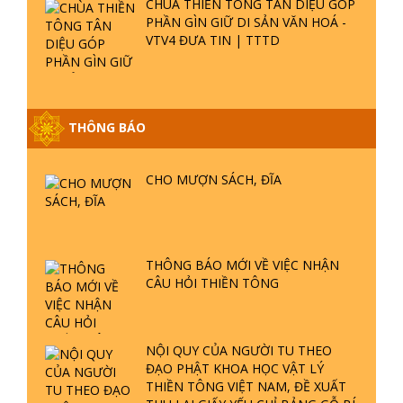
CHÙA THIỀN TÔNG TÂN DIỆU GÓP
PHẦN GÌN GIỮ DI SẢN VĂN HOÁ -
VTV4 ĐƯA TIN | TTTD
THÔNG BÁO
GIẢI ĐÁP ĐẶC BIỆT P25 - SUỐT 49
NĂM PHẬT KHÔNG NÓI? HỘI LONG
CHO MƯỢN SÁCH, ĐĨA
HOA LÀ HỘI GÌ? TỬ VÌ ĐẠO
GIẢI ĐÁP ĐẶC BIỆT P24 - TÁNH PHẬT
ĐƯỢC HÌNH THÀNH NHƯ THẾ NÀO?
THÔNG BÁO MỚI VỀ VIỆC NHẬN
PHẬT GIỚI CÓ THỜI GIAN KHÔNG? |
CÂU HỎI THIỀN TÔNG
TTTD
GIẢI ĐÁP ĐẶC BIỆT P23 - THIÊN
ĐÀNG Ở ĐÂU? ĐỊA NGỤC Ở ĐÂU?
NỘI QUY CỦA NGƯỜI TU THEO
ĐỨC CHÚA TRỜI LÀ AI? QUỶ SA
ĐẠO PHẬT KHOA HỌC VẬT LÝ
TĂNG? | TTTD
THIỀN TÔNG VIỆT NAM, ĐỀ XUẤT