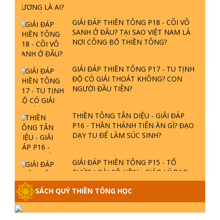
GIẢI ĐÁP THIỀN TÔNG P18 - CÕI VÔ
SANH Ở ĐÂU? TẠI SAO VIỆT NAM LÀ
NƠI CÔNG BỐ THIỀN TÔNG?
GIẢI ĐÁP THIỀN TÔNG P17 - TU TỊNH
ĐỘ CÓ GIẢI THOÁT KHÔNG? CON
NGƯỜI ĐẦU TIÊN?
THIỀN TÔNG TÂN DIỆU - GIẢI ĐÁP
P16 - THẦN THÁNH TIÊN ĂN GÌ? ĐẠO
DẠY TU ĐỂ LÀM SÚC SINH?
GIẢI ĐÁP THIỀN TÔNG P15 - TỔ
CHỨC LOÀI CÔ HỒN - GIÁO LÝ ĐẠO
PHẬT KHI NÀO XUẤT BẢN
SÁCH QUÝ THIỀN TÔNG HỌC
GIẢI ĐÁP THIỀN TÔNG ĐẶC BIỆT -
P14 - NGUỒN GỐC ÂM LỊCH DƯƠNG