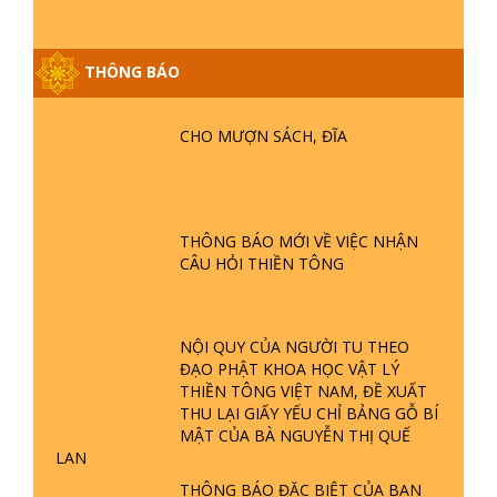
THÔNG BÁO
GIẢI ĐÁP ĐẶC BIỆT P25 - SUỐT 49
CHO MƯỢN SÁCH, ĐĨA
NĂM PHẬT KHÔNG NÓI? HỘI LONG
HOA LÀ HỘI GÌ? TỬ VÌ ĐẠO
GIẢI ĐÁP ĐẶC BIỆT P24 - TÁNH PHẬT
THÔNG BÁO MỚI VỀ VIỆC NHẬN
ĐƯỢC HÌNH THÀNH NHƯ THẾ NÀO?
CÂU HỎI THIỀN TÔNG
PHẬT GIỚI CÓ THỜI GIAN KHÔNG? |
TTTD
GIẢI ĐÁP ĐẶC BIỆT P23 - THIÊN
NỘI QUY CỦA NGƯỜI TU THEO
ĐÀNG Ở ĐÂU? ĐỊA NGỤC Ở ĐÂU?
ĐẠO PHẬT KHOA HỌC VẬT LÝ
ĐỨC CHÚA TRỜI LÀ AI? QUỶ SA
THIỀN TÔNG VIỆT NAM, ĐỀ XUẤT
TĂNG? | TTTD
THU LẠI GIẤY YẾU CHỈ BẢNG GỖ BÍ
MẬT CỦA BÀ NGUYỄN THỊ QUẾ
GIẢI ĐÁP THIỀN TÔNG ĐẶC BIỆT P22
LAN
- TẠI SAO TRÁI ĐẤT NHIỀU THIÊN TAI
- LŨ LỤT - HỎA HOẠN | TTTD
THÔNG BÁO ĐẶC BIỆT CỦA BAN