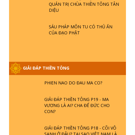
QUẢN TRỊ CHÙA THIỀN TÔNG TÂN
DIỆU
GIẢI ĐÁP THIỀN TÔNG ĐẶC BIỆT P21
- TẠI SAO ĐỨC PHẬT BƯỚC ĐI 7
BƯỚC TRÊN HOA SEN ? | TTTD
SÁU PHÁP MÔN TU CÓ THỦ ẤN
CỦA ĐẠO PHẬT
GIẢI ĐÁP VỀ LỄ TIỄN THIỀN TÔNG SƯ
NGỌC LÂM VỀ PHẬT GIỚI
GIẢI ĐÁP THIỀN TÔNG
GIẢI ĐÁP THIỀN TÔNG ĐẶC BIỆT
PHẦN 20 - BÁC NGUYỄN NHÂN LÀ AI?
PHIỀN NÃO DO ĐÂU MÀ CÓ?
GIẢI ĐÁP THIỀN TÔNG P19 - MA
VƯƠNG LÀ AI? CHA ĐỂ ĐỨC CHO
CON?
GIẢI ĐÁP THIỀN TÔNG P18 - CÕI VÔ
SANH Ở ĐÂU? TẠI SAO VIỆT NAM LÀ