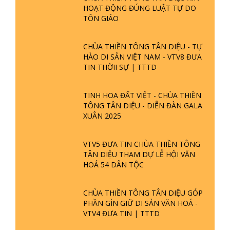
HOẠT ĐỘNG ĐÚNG LUẬT TỰ DO
TÔN GIÁO
CHÙA THIỀN TÔNG TÂN DIỆU - TỰ
HÀO DI SẢN VIỆT NAM - VTV8 ĐƯA
TIN THỜII SỰ | TTTD
TINH HOA ĐẤT VIỆT - CHÙA THIỀN
TÔNG TÂN DIỆU - DIỄN ĐÀN GALA
XUÂN 2025
VTV5 ĐƯA TIN CHÙA THIỀN TÔNG
TÂN DIỆU THAM DỰ LỄ HỘI VĂN
HOÁ 54 DÂN TỘC
CHÙA THIỀN TÔNG TÂN DIỆU GÓP
PHẦN GÌN GIỮ DI SẢN VĂN HOÁ -
VTV4 ĐƯA TIN | TTTD