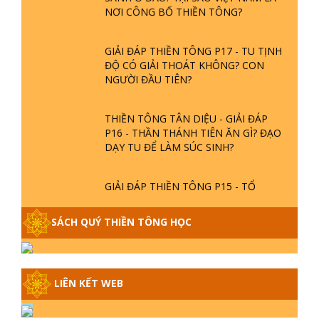
NƠI CÔNG BỐ THIỀN TÔNG?
GIẢI ĐÁP THIỀN TÔNG P17 - TU TỊNH
ĐỘ CÓ GIẢI THOÁT KHÔNG? CON
NGƯỜI ĐẦU TIÊN?
THIỀN TÔNG TÂN DIỆU - GIẢI ĐÁP
P16 - THẦN THÁNH TIÊN ĂN GÌ? ĐẠO
DẠY TU ĐỂ LÀM SÚC SINH?
GIẢI ĐÁP THIỀN TÔNG P15 - TỔ
CHỨC LOÀI CÔ HỒN - GIÁO LÝ ĐẠO
PHẬT KHI NÀO XUẤT BẢN
SÁCH QUÝ THIỀN TÔNG HỌC
GIẢI ĐÁP THIỀN TÔNG ĐẶC BIỆT -
P14 - NGUỒN GỐC ÂM LỊCH DƯƠNG
LỊCH - TẦNG BÌNH LƯU LỚN ĐẾN
LIÊN KẾT WEB
ĐÂU
GIẢI ĐÁP THIỀN TÔNG ĐẶC BIỆT -