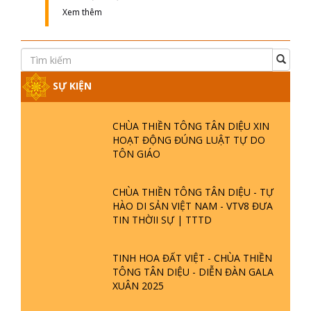
Xem thêm
SỰ KIỆN
CHÙA THIỀN TÔNG TÂN DIỆU XIN
HOẠT ĐỘNG ĐÚNG LUẬT TỰ DO
TÔN GIÁO
CHÙA THIỀN TÔNG TÂN DIỆU - TỰ
HÀO DI SẢN VIỆT NAM - VTV8 ĐƯA
TIN THỜII SỰ | TTTD
TINH HOA ĐẤT VIỆT - CHÙA THIỀN
TÔNG TÂN DIỆU - DIỄN ĐÀN GALA
XUÂN 2025