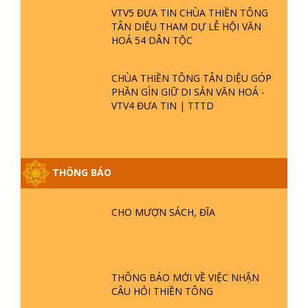
VTV5 ĐƯA TIN CHÙA THIỀN TÔNG
TÂN DIỆU THAM DỰ LỄ HỘI VĂN
HOÁ 54 DÂN TỘC
CHÙA THIỀN TÔNG TÂN DIỆU GÓP
PHẦN GÌN GIỮ DI SẢN VĂN HOÁ -
VTV4 ĐƯA TIN | TTTD
THÔNG BÁO
CHO MƯỢN SÁCH, ĐĨA
GIẢI ĐÁP ĐẶC BIỆT P25 - SUỐT 49
NĂM PHẬT KHÔNG NÓI? HỘI LONG
HOA LÀ HỘI GÌ? TỬ VÌ ĐẠO
THÔNG BÁO MỚI VỀ VIỆC NHẬN
GIẢI ĐÁP ĐẶC BIỆT P24 - TÁNH PHẬT
CÂU HỎI THIỀN TÔNG
ĐƯỢC HÌNH THÀNH NHƯ THẾ NÀO?