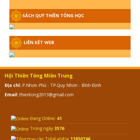
GIẢI ĐÁP THIỀN TÔNG P15 - TỔ
CHỨC LOÀI CÔ HỒN - GIÁO LÝ ĐẠO
SÁCH QUÝ THIỀN TÔNG HỌC
PHẬT KHI NÀO XUẤT BẢN
GIẢI ĐÁP THIỀN TÔNG ĐẶC BIỆT -
P14 - NGUỒN GỐC ÂM LỊCH DƯƠNG
LIÊN KẾT WEB
LỊCH - TẦNG BÌNH LƯU LỚN ĐẾN
ĐÂU
GIẢI ĐÁP THIỀN TÔNG ĐẶC BIỆT -
P13 - CON NGƯỜI TU THÀNH PHẬT
Hội Thiền Tông Miền Trung
ĐƯỢC KHÔNG? XÁ LỢI PHẬT THẬT -
GIẢ | TTTD
Địa chỉ:
P.Nhơn Phú - TP.Quy Nhơn - Bình Định
Email:
thientong2013@gmail.com
GIẢI ĐÁP THIỀN TÔNG ĐẶC BIỆT -
P12 - SỰ THẬT VỀ ĐẠI HỒNG THỦY?
TRỜI ĐÁNH THÁNH ĐÂM THẦN VẶN
HỌNG?
Đang Online:
41
GIẢI ĐÁP ĐẶC BIỆT 2024 - P11
Trong ngày
3576
Total visitor
11830746