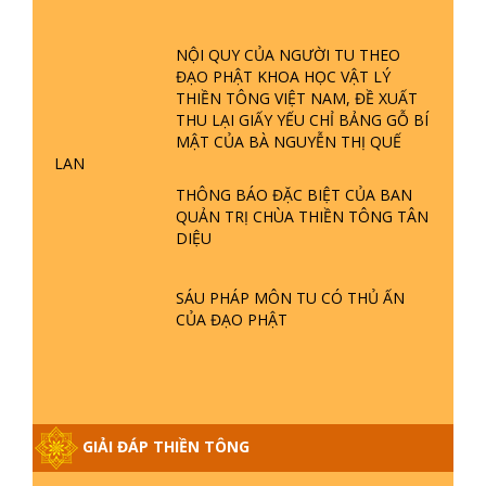
PHẬT GIỚI CÓ THỜI GIAN KHÔNG? |
TTTD
NỘI QUY CỦA NGƯỜI TU THEO
GIẢI ĐÁP ĐẶC BIỆT P23 - THIÊN
ĐẠO PHẬT KHOA HỌC VẬT LÝ
ĐÀNG Ở ĐÂU? ĐỊA NGỤC Ở ĐÂU?
THIỀN TÔNG VIỆT NAM, ĐỀ XUẤT
ĐỨC CHÚA TRỜI LÀ AI? QUỶ SA
THU LẠI GIẤY YẾU CHỈ BẢNG GỖ BÍ
TĂNG? | TTTD
MẬT CỦA BÀ NGUYỄN THỊ QUẾ
LAN
GIẢI ĐÁP THIỀN TÔNG ĐẶC BIỆT P22
- TẠI SAO TRÁI ĐẤT NHIỀU THIÊN TAI
THÔNG BÁO ĐẶC BIỆT CỦA BAN
- LŨ LỤT - HỎA HOẠN | TTTD
QUẢN TRỊ CHÙA THIỀN TÔNG TÂN
DIỆU
GIẢI ĐÁP THIỀN TÔNG ĐẶC BIỆT P21
- TẠI SAO ĐỨC PHẬT BƯỚC ĐI 7
SÁU PHÁP MÔN TU CÓ THỦ ẤN
BƯỚC TRÊN HOA SEN ? | TTTD
CỦA ĐẠO PHẬT
GIẢI ĐÁP VỀ LỄ TIỄN THIỀN TÔNG SƯ
NGỌC LÂM VỀ PHẬT GIỚI
GIẢI ĐÁP THIỀN TÔNG
GIẢI ĐÁP THIỀN TÔNG ĐẶC BIỆT