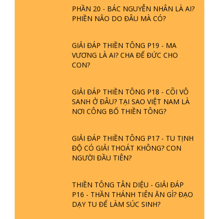
PHẦN 20 - BÁC NGUYỄN NHÂN LÀ AI?
PHIỀN NÃO DO ĐÂU MÀ CÓ?
GIẢI ĐÁP THIỀN TÔNG P19 - MA
VƯƠNG LÀ AI? CHA ĐỂ ĐỨC CHO
CON?
GIẢI ĐÁP THIỀN TÔNG P18 - CÕI VÔ
SANH Ở ĐÂU? TẠI SAO VIỆT NAM LÀ
NƠI CÔNG BỐ THIỀN TÔNG?
GIẢI ĐÁP THIỀN TÔNG P17 - TU TỊNH
ĐỘ CÓ GIẢI THOÁT KHÔNG? CON
NGƯỜI ĐẦU TIÊN?
THIỀN TÔNG TÂN DIỆU - GIẢI ĐÁP
P16 - THẦN THÁNH TIÊN ĂN GÌ? ĐẠO
DẠY TU ĐỂ LÀM SÚC SINH?