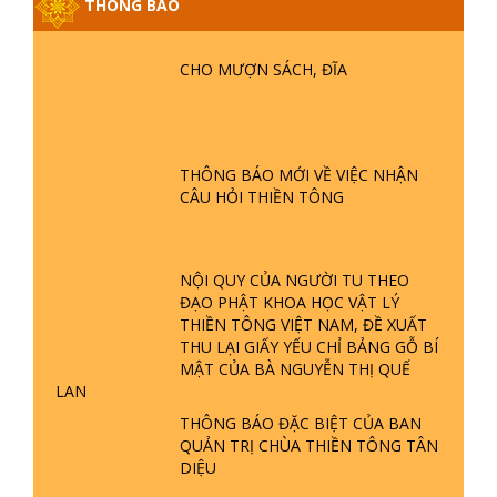
THÔNG BÁO
GIẢI ĐÁP ĐẶC BIỆT P25 - SUỐT 49
NĂM PHẬT KHÔNG NÓI? HỘI LONG
CHO MƯỢN SÁCH, ĐĨA
HOA LÀ HỘI GÌ? TỬ VÌ ĐẠO
GIẢI ĐÁP ĐẶC BIỆT P24 - TÁNH PHẬT
ĐƯỢC HÌNH THÀNH NHƯ THẾ NÀO?
THÔNG BÁO MỚI VỀ VIỆC NHẬN
PHẬT GIỚI CÓ THỜI GIAN KHÔNG? |
CÂU HỎI THIỀN TÔNG
TTTD
GIẢI ĐÁP ĐẶC BIỆT P23 - THIÊN
ĐÀNG Ở ĐÂU? ĐỊA NGỤC Ở ĐÂU?
NỘI QUY CỦA NGƯỜI TU THEO
ĐỨC CHÚA TRỜI LÀ AI? QUỶ SA
ĐẠO PHẬT KHOA HỌC VẬT LÝ
TĂNG? | TTTD
THIỀN TÔNG VIỆT NAM, ĐỀ XUẤT
THU LẠI GIẤY YẾU CHỈ BẢNG GỖ BÍ
GIẢI ĐÁP THIỀN TÔNG ĐẶC BIỆT P22
MẬT CỦA BÀ NGUYỄN THỊ QUẾ
- TẠI SAO TRÁI ĐẤT NHIỀU THIÊN TAI
LAN
- LŨ LỤT - HỎA HOẠN | TTTD
THÔNG BÁO ĐẶC BIỆT CỦA BAN
QUẢN TRỊ CHÙA THIỀN TÔNG TÂN
GIẢI ĐÁP THIỀN TÔNG ĐẶC BIỆT P21
DIỆU
- TẠI SAO ĐỨC PHẬT BƯỚC ĐI 7