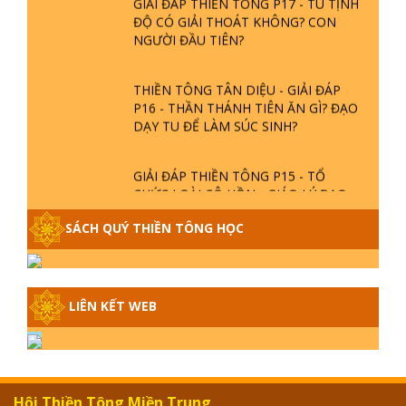
ĐỘ CÓ GIẢI THOÁT KHÔNG? CON
NGƯỜI ĐẦU TIÊN?
THIỀN TÔNG TÂN DIỆU - GIẢI ĐÁP
P16 - THẦN THÁNH TIÊN ĂN GÌ? ĐẠO
DẠY TU ĐỂ LÀM SÚC SINH?
GIẢI ĐÁP THIỀN TÔNG P15 - TỔ
CHỨC LOÀI CÔ HỒN - GIÁO LÝ ĐẠO
PHẬT KHI NÀO XUẤT BẢN
SÁCH QUÝ THIỀN TÔNG HỌC
GIẢI ĐÁP THIỀN TÔNG ĐẶC BIỆT -
P14 - NGUỒN GỐC ÂM LỊCH DƯƠNG
LỊCH - TẦNG BÌNH LƯU LỚN ĐẾN
LIÊN KẾT WEB
ĐÂU
GIẢI ĐÁP THIỀN TÔNG ĐẶC BIỆT -
P13 - CON NGƯỜI TU THÀNH PHẬT
ĐƯỢC KHÔNG? XÁ LỢI PHẬT THẬT -
GIẢ | TTTD
Hội Thiền Tông Miền Trung