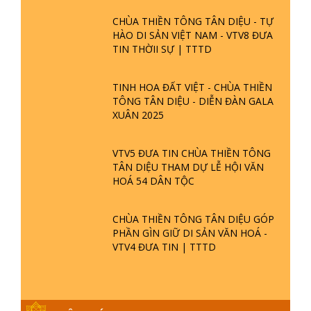
CHÙA THIỀN TÔNG TÂN DIỆU - TỰ
HÀO DI SẢN VIỆT NAM - VTV8 ĐƯA
TIN THỜII SỰ | TTTD
TINH HOA ĐẤT VIỆT - CHÙA THIỀN
TÔNG TÂN DIỆU - DIỄN ĐÀN GALA
XUÂN 2025
VTV5 ĐƯA TIN CHÙA THIỀN TÔNG
TÂN DIỆU THAM DỰ LỄ HỘI VĂN
HOÁ 54 DÂN TỘC
CHÙA THIỀN TÔNG TÂN DIỆU GÓP
PHẦN GÌN GIỮ DI SẢN VĂN HOÁ -
VTV4 ĐƯA TIN | TTTD