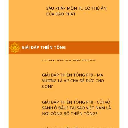
BƯỚC TRÊN HOA SEN ? | TTTD
SÁU PHÁP MÔN TU CÓ THỦ ẤN
CỦA ĐẠO PHẬT
GIẢI ĐÁP VỀ LỄ TIỄN THIỀN TÔNG SƯ
NGỌC LÂM VỀ PHẬT GIỚI
GIẢI ĐÁP THIỀN TÔNG ĐẶC BIỆT
GIẢI ĐÁP THIỀN TÔNG
PHẦN 20 - BÁC NGUYỄN NHÂN LÀ AI?
PHIỀN NÃO DO ĐÂU MÀ CÓ?
GIẢI ĐÁP THIỀN TÔNG P19 - MA
VƯƠNG LÀ AI? CHA ĐỂ ĐỨC CHO
CON?
GIẢI ĐÁP THIỀN TÔNG P18 - CÕI VÔ
SANH Ở ĐÂU? TẠI SAO VIỆT NAM LÀ
NƠI CÔNG BỐ THIỀN TÔNG?
GIẢI ĐÁP THIỀN TÔNG P17 - TU TỊNH