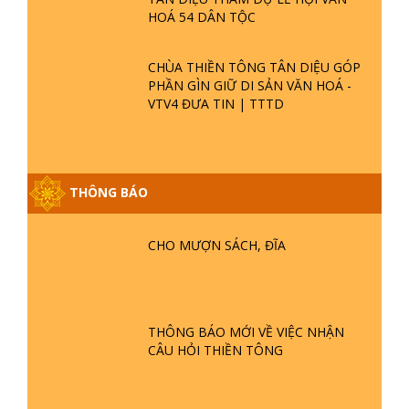
HOÁ 54 DÂN TỘC
CHÙA THIỀN TÔNG TÂN DIỆU GÓP
PHẦN GÌN GIỮ DI SẢN VĂN HOÁ -
VTV4 ĐƯA TIN | TTTD
THÔNG BÁO
CHO MƯỢN SÁCH, ĐĨA
THÔNG BÁO MỚI VỀ VIỆC NHẬN
CÂU HỎI THIỀN TÔNG