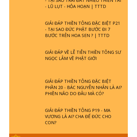
- LŨ LỤT - HỎA HOẠN | TTTD
GIẢI ĐÁP THIỀN TÔNG ĐẶC BIỆT P21
- TẠI SAO ĐỨC PHẬT BƯỚC ĐI 7
BƯỚC TRÊN HOA SEN ? | TTTD
GIẢI ĐÁP VỀ LỄ TIỄN THIỀN TÔNG SƯ
NGỌC LÂM VỀ PHẬT GIỚI
GIẢI ĐÁP THIỀN TÔNG ĐẶC BIỆT
PHẦN 20 - BÁC NGUYỄN NHÂN LÀ AI?
PHIỀN NÃO DO ĐÂU MÀ CÓ?
GIẢI ĐÁP THIỀN TÔNG P19 - MA
VƯƠNG LÀ AI? CHA ĐỂ ĐỨC CHO
CON?