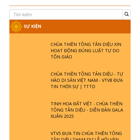
SỰ KIỆN
CHÙA THIỀN TÔNG TÂN DIỆU XIN
HOẠT ĐỘNG ĐÚNG LUẬT TỰ DO
TÔN GIÁO
CHÙA THIỀN TÔNG TÂN DIỆU - TỰ
HÀO DI SẢN VIỆT NAM - VTV8 ĐƯA
TIN THỜII SỰ | TTTD
TINH HOA ĐẤT VIỆT - CHÙA THIỀN
TÔNG TÂN DIỆU - DIỄN ĐÀN GALA
XUÂN 2025
VTV5 ĐƯA TIN CHÙA THIỀN TÔNG
TÂN DIỆU THAM DỰ LỄ HỘI VĂN