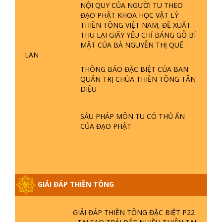
NỘI QUY CỦA NGƯỜI TU THEO
ĐẠO PHẬT KHOA HỌC VẬT LÝ
THIỀN TÔNG VIỆT NAM, ĐỀ XUẤT
THU LẠI GIẤY YẾU CHỈ BẢNG GỖ BÍ
MẬT CỦA BÀ NGUYỄN THỊ QUẾ
LAN
GIẢI ĐÁP ĐẶC BIỆT P25 - SUỐT 49
THÔNG BÁO ĐẶC BIỆT CỦA BAN
NĂM PHẬT KHÔNG NÓI? HỘI LONG
QUẢN TRỊ CHÙA THIỀN TÔNG TÂN
HOA LÀ HỘI GÌ? TỬ VÌ ĐẠO
DIỆU
GIẢI ĐÁP ĐẶC BIỆT P24 - TÁNH PHẬT
SÁU PHÁP MÔN TU CÓ THỦ ẤN
ĐƯỢC HÌNH THÀNH NHƯ THẾ NÀO?
CỦA ĐẠO PHẬT
PHẬT GIỚI CÓ THỜI GIAN KHÔNG? |
TTTD
GIẢI ĐÁP ĐẶC BIỆT P23 - THIÊN
ĐÀNG Ở ĐÂU? ĐỊA NGỤC Ở ĐÂU?
ĐỨC CHÚA TRỜI LÀ AI? QUỶ SA
GIẢI ĐÁP THIỀN TÔNG
TĂNG? | TTTD
GIẢI ĐÁP THIỀN TÔNG ĐẶC BIỆT P22
- TẠI SAO TRÁI ĐẤT NHIỀU THIÊN TAI