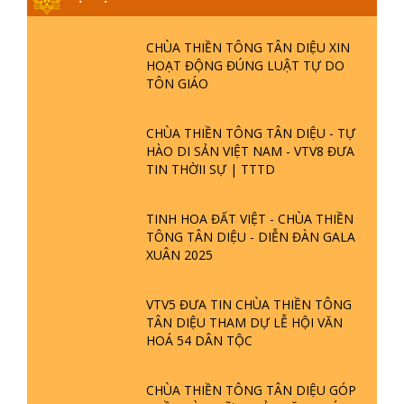
SỰ KIỆN
CHÙA THIỀN TÔNG TÂN DIỆU XIN
HOẠT ĐỘNG ĐÚNG LUẬT TỰ DO
TÔN GIÁO
CHÙA THIỀN TÔNG TÂN DIỆU - TỰ
HÀO DI SẢN VIỆT NAM - VTV8 ĐƯA
TIN THỜII SỰ | TTTD
TINH HOA ĐẤT VIỆT - CHÙA THIỀN
TÔNG TÂN DIỆU - DIỄN ĐÀN GALA
XUÂN 2025
VTV5 ĐƯA TIN CHÙA THIỀN TÔNG
TÂN DIỆU THAM DỰ LỄ HỘI VĂN
HOÁ 54 DÂN TỘC