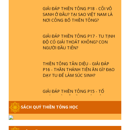
VƯƠNG LÀ AI? CHA ĐỂ ĐỨC CHO
CON?
GIẢI ĐÁP THIỀN TÔNG P18 - CÕI VÔ
SANH Ở ĐÂU? TẠI SAO VIỆT NAM LÀ
NƠI CÔNG BỐ THIỀN TÔNG?
GIẢI ĐÁP THIỀN TÔNG P17 - TU TỊNH
ĐỘ CÓ GIẢI THOÁT KHÔNG? CON
NGƯỜI ĐẦU TIÊN?
THIỀN TÔNG TÂN DIỆU - GIẢI ĐÁP
P16 - THẦN THÁNH TIÊN ĂN GÌ? ĐẠO
DẠY TU ĐỂ LÀM SÚC SINH?
GIẢI ĐÁP THIỀN TÔNG P15 - TỔ
CHỨC LOÀI CÔ HỒN - GIÁO LÝ ĐẠO
PHẬT KHI NÀO XUẤT BẢN
SÁCH QUÝ THIỀN TÔNG HỌC