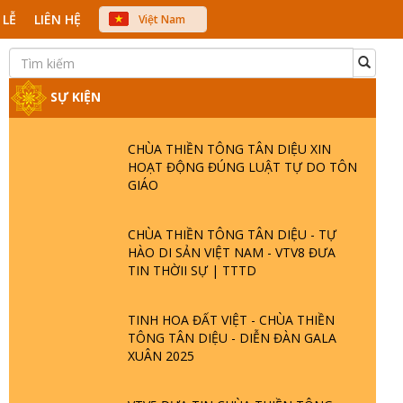
 LỄ
LIÊN HỆ
Việt Nam
中文
English
Japanese
SỰ KIỆN
CHÙA THIỀN TÔNG TÂN DIỆU XIN
HOẠT ĐỘNG ĐÚNG LUẬT TỰ DO TÔN
GIÁO
CHÙA THIỀN TÔNG TÂN DIỆU - TỰ
HÀO DI SẢN VIỆT NAM - VTV8 ĐƯA
TIN THỜII SỰ | TTTD
TINH HOA ĐẤT VIỆT - CHÙA THIỀN
TÔNG TÂN DIỆU - DIỄN ĐÀN GALA
XUÂN 2025