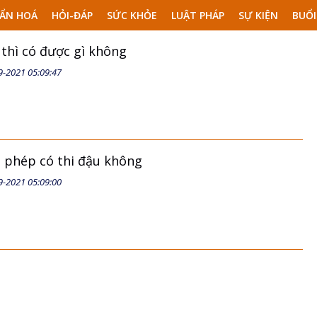
ẨN HOÁ
HỎI-ĐÁP
SỨC KHỎE
LUẬT PHÁP
SỰ KIỆN
BUỔI
thì có được gì không
9-2021 05:09:47
 phép có thi đậu không
9-2021 05:09:00