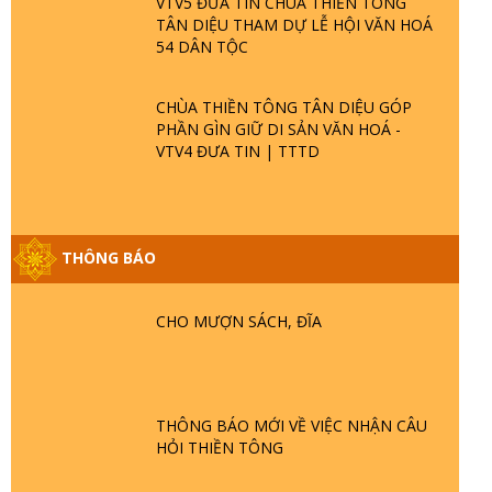
VTV5 ĐƯA TIN CHÙA THIỀN TÔNG
TÂN DIỆU THAM DỰ LỄ HỘI VĂN HOÁ
54 DÂN TỘC
CHÙA THIỀN TÔNG TÂN DIỆU GÓP
PHẦN GÌN GIỮ DI SẢN VĂN HOÁ -
VTV4 ĐƯA TIN | TTTD
THÔNG BÁO
GIẢI ĐÁP ĐẶC BIỆT P25 - SUỐT 49 NĂM
PHẬT KHÔNG NÓI? HỘI LONG HOA LÀ
HỘI GÌ? TỬ VÌ ĐẠO
CHO MƯỢN SÁCH, ĐĨA
GIẢI ĐÁP ĐẶC BIỆT P24 - TÁNH PHẬT
ĐƯỢC HÌNH THÀNH NHƯ THẾ NÀO?
PHẬT GIỚI CÓ THỜI GIAN KHÔNG? |
THÔNG BÁO MỚI VỀ VIỆC NHẬN CÂU
TTTD
HỎI THIỀN TÔNG
GIẢI ĐÁP ĐẶC BIỆT P23 - THIÊN ĐÀNG Ở
ĐÂU? ĐỊA NGỤC Ở ĐÂU? ĐỨC CHÚA