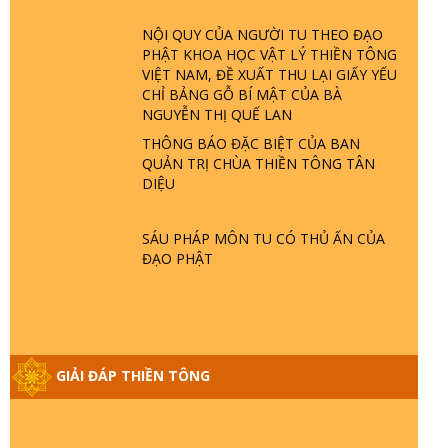
TRỜI LÀ AI? QUỶ SA TĂNG? | TTTD
NỘI QUY CỦA NGƯỜI TU THEO ĐẠO
PHẬT KHOA HỌC VẬT LÝ THIỀN TÔNG
GIẢI ĐÁP THIỀN TÔNG ĐẶC BIỆT P22 -
VIỆT NAM, ĐỀ XUẤT THU LẠI GIẤY YẾU
TẠI SAO TRÁI ĐẤT NHIỀU THIÊN TAI - LŨ
CHỈ BẢNG GỖ BÍ MẬT CỦA BÀ
LỤT - HỎA HOẠN | TTTD
NGUYỄN THỊ QUẾ LAN
THÔNG BÁO ĐẶC BIỆT CỦA BAN
QUẢN TRỊ CHÙA THIỀN TÔNG TÂN
GIẢI ĐÁP THIỀN TÔNG ĐẶC BIỆT P21 -
DIỆU
TẠI SAO ĐỨC PHẬT BƯỚC ĐI 7 BƯỚC
TRÊN HOA SEN ? | TTTD
SÁU PHÁP MÔN TU CÓ THỦ ẤN CỦA
ĐẠO PHẬT
GIẢI ĐÁP VỀ LỄ TIỄN THIỀN TÔNG SƯ
NGỌC LÂM VỀ PHẬT GIỚI
GIẢI ĐÁP THIỀN TÔNG ĐẶC BIỆT PHẦN
GIẢI ĐÁP THIỀN TÔNG
20 - BÁC NGUYỄN NHÂN LÀ AI? PHIỀN
NÃO DO ĐÂU MÀ CÓ?