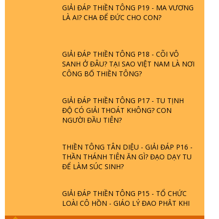
GIẢI ĐÁP THIỀN TÔNG P19 - MA VƯƠNG
LÀ AI? CHA ĐỂ ĐỨC CHO CON?
GIẢI ĐÁP THIỀN TÔNG P18 - CÕI VÔ
SANH Ở ĐÂU? TẠI SAO VIỆT NAM LÀ NƠI
CÔNG BỐ THIỀN TÔNG?
GIẢI ĐÁP THIỀN TÔNG P17 - TU TỊNH
ĐỘ CÓ GIẢI THOÁT KHÔNG? CON
NGƯỜI ĐẦU TIÊN?
THIỀN TÔNG TÂN DIỆU - GIẢI ĐÁP P16 -
THẦN THÁNH TIÊN ĂN GÌ? ĐẠO DẠY TU
ĐỂ LÀM SÚC SINH?
GIẢI ĐÁP THIỀN TÔNG P15 - TỔ CHỨC
LOÀI CÔ HỒN - GIÁO LÝ ĐẠO PHẬT KHI
NÀO XUẤT BẢN