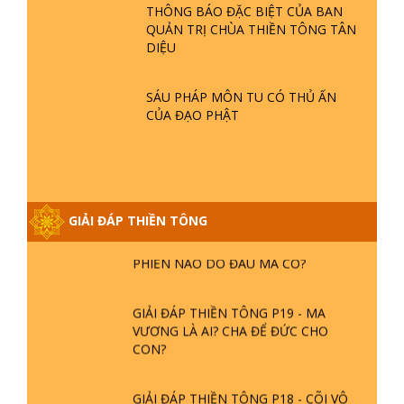
GIẢI ĐÁP THIỀN TÔNG ĐẶC BIỆT P22
MẬT CỦA BÀ NGUYỄN THỊ QUẾ
- TẠI SAO TRÁI ĐẤT NHIỀU THIÊN TAI
LAN
- LŨ LỤT - HỎA HOẠN | TTTD
THÔNG BÁO ĐẶC BIỆT CỦA BAN
QUẢN TRỊ CHÙA THIỀN TÔNG TÂN
DIỆU
GIẢI ĐÁP THIỀN TÔNG ĐẶC BIỆT P21
- TẠI SAO ĐỨC PHẬT BƯỚC ĐI 7
BƯỚC TRÊN HOA SEN ? | TTTD
SÁU PHÁP MÔN TU CÓ THỦ ẤN
CỦA ĐẠO PHẬT
GIẢI ĐÁP VỀ LỄ TIỄN THIỀN TÔNG SƯ
NGỌC LÂM VỀ PHẬT GIỚI
GIẢI ĐÁP THIỀN TÔNG
GIẢI ĐÁP THIỀN TÔNG ĐẶC BIỆT
PHẦN 20 - BÁC NGUYỄN NHÂN LÀ AI?
PHIỀN NÃO DO ĐÂU MÀ CÓ?
GIẢI ĐÁP THIỀN TÔNG P19 - MA
VƯƠNG LÀ AI? CHA ĐỂ ĐỨC CHO
CON?