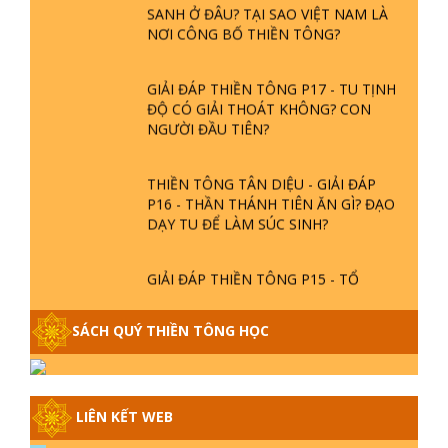
GIẢI ĐÁP THIỀN TÔNG P18 - CÕI VÔ
SANH Ở ĐÂU? TẠI SAO VIỆT NAM LÀ
NƠI CÔNG BỐ THIỀN TÔNG?
GIẢI ĐÁP THIỀN TÔNG P17 - TU TỊNH
ĐỘ CÓ GIẢI THOÁT KHÔNG? CON
NGƯỜI ĐẦU TIÊN?
THIỀN TÔNG TÂN DIỆU - GIẢI ĐÁP
P16 - THẦN THÁNH TIÊN ĂN GÌ? ĐẠO
DẠY TU ĐỂ LÀM SÚC SINH?
GIẢI ĐÁP THIỀN TÔNG P15 - TỔ
CHỨC LOÀI CÔ HỒN - GIÁO LÝ ĐẠO
PHẬT KHI NÀO XUẤT BẢN
SÁCH QUÝ THIỀN TÔNG HỌC
GIẢI ĐÁP THIỀN TÔNG ĐẶC BIỆT -
P14 - NGUỒN GỐC ÂM LỊCH DƯƠNG
LỊCH - TẦNG BÌNH LƯU LỚN ĐẾN