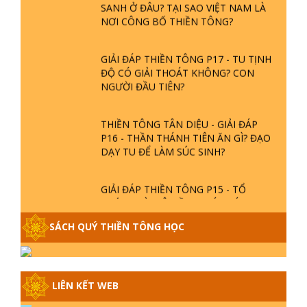
SANH Ở ĐÂU? TẠI SAO VIỆT NAM LÀ
NƠI CÔNG BỐ THIỀN TÔNG?
GIẢI ĐÁP THIỀN TÔNG P17 - TU TỊNH
ĐỘ CÓ GIẢI THOÁT KHÔNG? CON
NGƯỜI ĐẦU TIÊN?
THIỀN TÔNG TÂN DIỆU - GIẢI ĐÁP
P16 - THẦN THÁNH TIÊN ĂN GÌ? ĐẠO
DẠY TU ĐỂ LÀM SÚC SINH?
GIẢI ĐÁP THIỀN TÔNG P15 - TỔ
CHỨC LOÀI CÔ HỒN - GIÁO LÝ ĐẠO
PHẬT KHI NÀO XUẤT BẢN
SÁCH QUÝ THIỀN TÔNG HỌC
GIẢI ĐÁP THIỀN TÔNG ĐẶC BIỆT -
P14 - NGUỒN GỐC ÂM LỊCH DƯƠNG
LỊCH - TẦNG BÌNH LƯU LỚN ĐẾN
LIÊN KẾT WEB
ĐÂU