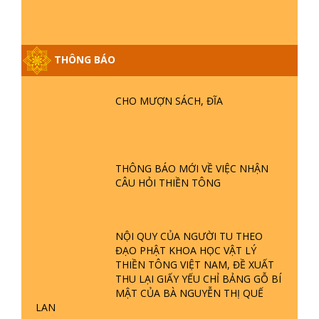
THÔNG BÁO
GIẢI ĐÁP ĐẶC BIỆT P25 - SUỐT 49
CHO MƯỢN SÁCH, ĐĨA
NĂM PHẬT KHÔNG NÓI? HỘI LONG
HOA LÀ HỘI GÌ? TỬ VÌ ĐẠO
GIẢI ĐÁP ĐẶC BIỆT P24 - TÁNH PHẬT
THÔNG BÁO MỚI VỀ VIỆC NHẬN
ĐƯỢC HÌNH THÀNH NHƯ THẾ NÀO?
CÂU HỎI THIỀN TÔNG
PHẬT GIỚI CÓ THỜI GIAN KHÔNG? |
TTTD
GIẢI ĐÁP ĐẶC BIỆT P23 - THIÊN
NỘI QUY CỦA NGƯỜI TU THEO
ĐÀNG Ở ĐÂU? ĐỊA NGỤC Ở ĐÂU?
ĐẠO PHẬT KHOA HỌC VẬT LÝ
ĐỨC CHÚA TRỜI LÀ AI? QUỶ SA
THIỀN TÔNG VIỆT NAM, ĐỀ XUẤT
TĂNG? | TTTD
THU LẠI GIẤY YẾU CHỈ BẢNG GỖ BÍ
GIẢI ĐÁP THIỀN TÔNG ĐẶC BIỆT P22
MẬT CỦA BÀ NGUYỄN THỊ QUẾ
- TẠI SAO TRÁI ĐẤT NHIỀU THIÊN TAI
LAN
- LŨ LỤT - HỎA HOẠN | TTTD