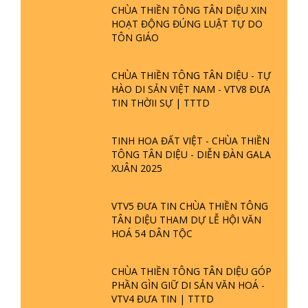
CHÙA THIỀN TÔNG TÂN DIỆU XIN
HOẠT ĐỘNG ĐÚNG LUẬT TỰ DO
TÔN GIÁO
CHÙA THIỀN TÔNG TÂN DIỆU - TỰ
HÀO DI SẢN VIỆT NAM - VTV8 ĐƯA
TIN THỜII SỰ | TTTD
TINH HOA ĐẤT VIỆT - CHÙA THIỀN
TÔNG TÂN DIỆU - DIỄN ĐÀN GALA
XUÂN 2025
VTV5 ĐƯA TIN CHÙA THIỀN TÔNG
TÂN DIỆU THAM DỰ LỄ HỘI VĂN
HOÁ 54 DÂN TỘC
CHÙA THIỀN TÔNG TÂN DIỆU GÓP
PHẦN GÌN GIỮ DI SẢN VĂN HOÁ -
VTV4 ĐƯA TIN | TTTD