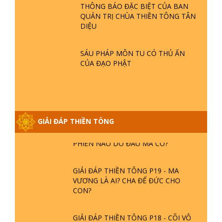
THÔNG BÁO ĐẶC BIỆT CỦA BAN
QUẢN TRỊ CHÙA THIỀN TÔNG TÂN
DIỆU
GIẢI ĐÁP THIỀN TÔNG ĐẶC BIỆT P21
- TẠI SAO ĐỨC PHẬT BƯỚC ĐI 7
BƯỚC TRÊN HOA SEN ? | TTTD
SÁU PHÁP MÔN TU CÓ THỦ ẤN
CỦA ĐẠO PHẬT
GIẢI ĐÁP VỀ LỄ TIỄN THIỀN TÔNG SƯ
NGỌC LÂM VỀ PHẬT GIỚI
GIẢI ĐÁP THIỀN TÔNG
GIẢI ĐÁP THIỀN TÔNG ĐẶC BIỆT
PHẦN 20 - BÁC NGUYỄN NHÂN LÀ AI?
PHIỀN NÃO DO ĐÂU MÀ CÓ?
GIẢI ĐÁP THIỀN TÔNG P19 - MA
VƯƠNG LÀ AI? CHA ĐỂ ĐỨC CHO
CON?
GIẢI ĐÁP THIỀN TÔNG P18 - CÕI VÔ