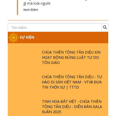
gì mà loài người
Xem thêm
SỰ KIỆN
CHÙA THIỀN TÔNG TÂN DIỆU XIN
HOẠT ĐỘNG ĐÚNG LUẬT TỰ DO
TÔN GIÁO
CHÙA THIỀN TÔNG TÂN DIỆU - TỰ
HÀO DI SẢN VIỆT NAM - VTV8 ĐƯA
TIN THỜII SỰ | TTTD
TINH HOA ĐẤT VIỆT - CHÙA THIỀN
TÔNG TÂN DIỆU - DIỄN ĐÀN GALA
XUÂN 2025