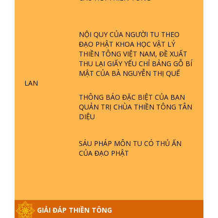
TTTD
GIẢI ĐÁP ĐẶC BIỆT P23 - THIÊN
ĐÀNG Ở ĐÂU? ĐỊA NGỤC Ở ĐÂU?
NỘI QUY CỦA NGƯỜI TU THEO
ĐỨC CHÚA TRỜI LÀ AI? QUỶ SA
ĐẠO PHẬT KHOA HỌC VẬT LÝ
TĂNG? | TTTD
THIỀN TÔNG VIỆT NAM, ĐỀ XUẤT
GIẢI ĐÁP THIỀN TÔNG ĐẶC BIỆT P22
THU LẠI GIẤY YẾU CHỈ BẢNG GỖ BÍ
- TẠI SAO TRÁI ĐẤT NHIỀU THIÊN TAI
MẬT CỦA BÀ NGUYỄN THỊ QUẾ
- LŨ LỤT - HỎA HOẠN | TTTD
LAN
THÔNG BÁO ĐẶC BIỆT CỦA BAN
QUẢN TRỊ CHÙA THIỀN TÔNG TÂN
GIẢI ĐÁP THIỀN TÔNG ĐẶC BIỆT P21
DIỆU
- TẠI SAO ĐỨC PHẬT BƯỚC ĐI 7
BƯỚC TRÊN HOA SEN ? | TTTD
SÁU PHÁP MÔN TU CÓ THỦ ẤN
CỦA ĐẠO PHẬT
GIẢI ĐÁP VỀ LỄ TIỄN THIỀN TÔNG SƯ
NGỌC LÂM VỀ PHẬT GIỚI
GIẢI ĐÁP THIỀN TÔNG ĐẶC BIỆT
GIẢI ĐÁP THIỀN TÔNG
PHẦN 20 - BÁC NGUYỄN NHÂN LÀ AI?