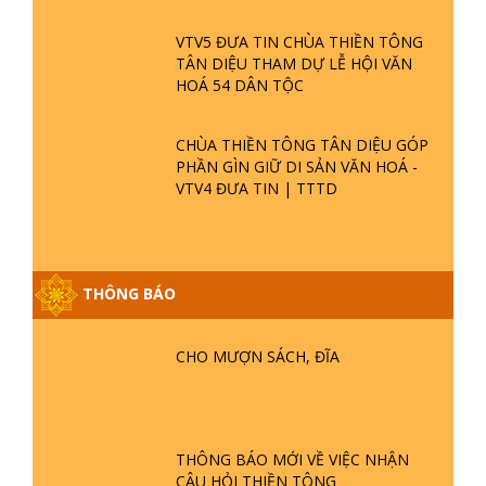
VTV5 ĐƯA TIN CHÙA THIỀN TÔNG
TÂN DIỆU THAM DỰ LỄ HỘI VĂN
HOÁ 54 DÂN TỘC
CHÙA THIỀN TÔNG TÂN DIỆU GÓP
PHẦN GÌN GIỮ DI SẢN VĂN HOÁ -
VTV4 ĐƯA TIN | TTTD
THÔNG BÁO
GIẢI ĐÁP ĐẶC BIỆT P25 - SUỐT 49
NĂM PHẬT KHÔNG NÓI? HỘI LONG
CHO MƯỢN SÁCH, ĐĨA
HOA LÀ HỘI GÌ? TỬ VÌ ĐẠO
GIẢI ĐÁP ĐẶC BIỆT P24 - TÁNH PHẬT
ĐƯỢC HÌNH THÀNH NHƯ THẾ NÀO?
THÔNG BÁO MỚI VỀ VIỆC NHẬN
PHẬT GIỚI CÓ THỜI GIAN KHÔNG? |
CÂU HỎI THIỀN TÔNG