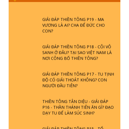
PHIỀN NÃO DO ĐÂU MÀ CÓ?
GIẢI ĐÁP THIỀN TÔNG P19 - MA
VƯƠNG LÀ AI? CHA ĐỂ ĐỨC CHO
CON?
GIẢI ĐÁP THIỀN TÔNG P18 - CÕI VÔ
SANH Ở ĐÂU? TẠI SAO VIỆT NAM LÀ
NƠI CÔNG BỐ THIỀN TÔNG?
GIẢI ĐÁP THIỀN TÔNG P17 - TU TỊNH
ĐỘ CÓ GIẢI THOÁT KHÔNG? CON
NGƯỜI ĐẦU TIÊN?
THIỀN TÔNG TÂN DIỆU - GIẢI ĐÁP
P16 - THẦN THÁNH TIÊN ĂN GÌ? ĐẠO
DẠY TU ĐỂ LÀM SÚC SINH?
GIẢI ĐÁP THIỀN TÔNG P15 - TỔ