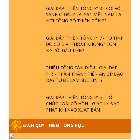
GIẢI ĐÁP THIỀN TÔNG P18 - CÕI VÔ
SANH Ở ĐÂU? TẠI SAO VIỆT NAM LÀ
NƠI CÔNG BỐ THIỀN TÔNG?
GIẢI ĐÁP THIỀN TÔNG P17 - TU TỊNH
ĐỘ CÓ GIẢI THOÁT KHÔNG? CON
NGƯỜI ĐẦU TIÊN?
THIỀN TÔNG TÂN DIỆU - GIẢI ĐÁP
P16 - THẦN THÁNH TIÊN ĂN GÌ? ĐẠO
DẠY TU ĐỂ LÀM SÚC SINH?
GIẢI ĐÁP THIỀN TÔNG P15 - TỔ
CHỨC LOÀI CÔ HỒN - GIÁO LÝ ĐẠO
PHẬT KHI NÀO XUẤT BẢN
GIẢI ĐÁP THIỀN TÔNG ĐẶC BIỆT -
SÁCH QUÝ THIỀN TÔNG HỌC
P14 - NGUỒN GỐC ÂM LỊCH DƯƠNG
LỊCH - TẦNG BÌNH LƯU LỚN ĐẾN