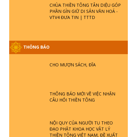
CHÙA THIỀN TÔNG TÂN DIỆU GÓP
PHẦN GÌN GIỮ DI SẢN VĂN HOÁ -
VTV4 ĐƯA TIN | TTTD
THÔNG BÁO
GIẢI ĐÁP ĐẶC BIỆT P25 - SUỐT 49
NĂM PHẬT KHÔNG NÓI? HỘI LONG
HOA LÀ HỘI GÌ? TỬ VÌ ĐẠO
CHO MƯỢN SÁCH, ĐĨA
GIẢI ĐÁP ĐẶC BIỆT P24 - TÁNH PHẬT
ĐƯỢC HÌNH THÀNH NHƯ THẾ NÀO?
PHẬT GIỚI CÓ THỜI GIAN KHÔNG? |
THÔNG BÁO MỚI VỀ VIỆC NHẬN
TTTD
CÂU HỎI THIỀN TÔNG
GIẢI ĐÁP ĐẶC BIỆT P23 - THIÊN
ĐÀNG Ở ĐÂU? ĐỊA NGỤC Ở ĐÂU?
ĐỨC CHÚA TRỜI LÀ AI? QUỶ SA
NỘI QUY CỦA NGƯỜI TU THEO
TĂNG? | TTTD
ĐẠO PHẬT KHOA HỌC VẬT LÝ
GIẢI ĐÁP THIỀN TÔNG ĐẶC BIỆT P22
THIỀN TÔNG VIỆT NAM, ĐỀ XUẤT