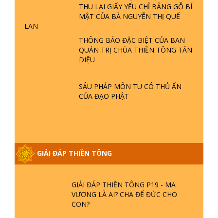
- TẠI SAO TRÁI ĐẤT NHIỀU THIÊN TAI
THU LẠI GIẤY YẾU CHỈ BẢNG GỖ BÍ
- LŨ LỤT - HỎA HOẠN | TTTD
MẬT CỦA BÀ NGUYỄN THỊ QUẾ
LAN
THÔNG BÁO ĐẶC BIỆT CỦA BAN
GIẢI ĐÁP THIỀN TÔNG ĐẶC BIỆT P21
QUẢN TRỊ CHÙA THIỀN TÔNG TÂN
- TẠI SAO ĐỨC PHẬT BƯỚC ĐI 7
DIỆU
BƯỚC TRÊN HOA SEN ? | TTTD
SÁU PHÁP MÔN TU CÓ THỦ ẤN
GIẢI ĐÁP VỀ LỄ TIỄN THIỀN TÔNG SƯ
CỦA ĐẠO PHẬT
NGỌC LÂM VỀ PHẬT GIỚI
GIẢI ĐÁP THIỀN TÔNG ĐẶC BIỆT
PHẦN 20 - BÁC NGUYỄN NHÂN LÀ AI?
GIẢI ĐÁP THIỀN TÔNG
PHIỀN NÃO DO ĐÂU MÀ CÓ?
GIẢI ĐÁP THIỀN TÔNG P19 - MA
VƯƠNG LÀ AI? CHA ĐỂ ĐỨC CHO
CON?