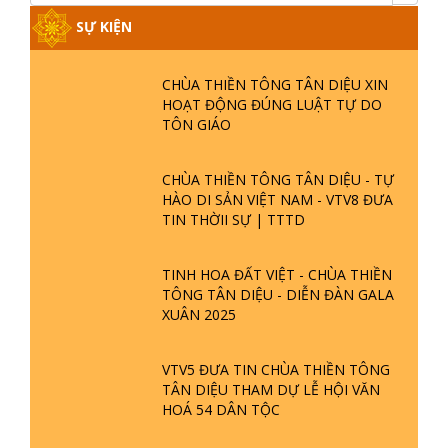
SỰ KIỆN
CHÙA THIỀN TÔNG TÂN DIỆU XIN
HOẠT ĐỘNG ĐÚNG LUẬT TỰ DO
TÔN GIÁO
CHÙA THIỀN TÔNG TÂN DIỆU - TỰ
HÀO DI SẢN VIỆT NAM - VTV8 ĐƯA
TIN THỜII SỰ | TTTD
TINH HOA ĐẤT VIỆT - CHÙA THIỀN
TÔNG TÂN DIỆU - DIỄN ĐÀN GALA
XUÂN 2025
VTV5 ĐƯA TIN CHÙA THIỀN TÔNG
TÂN DIỆU THAM DỰ LỄ HỘI VĂN
HOÁ 54 DÂN TỘC