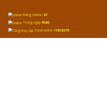
Đang Online:
47
Trong ngày
9300
Total visitor
11816379