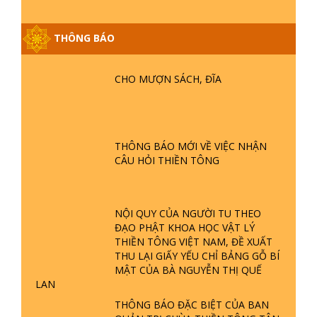
GIẢI ĐÁP ĐẶC BIỆT P25 - SUỐT 49
THÔNG BÁO
NĂM PHẬT KHÔNG NÓI? HỘI LONG
HOA LÀ HỘI GÌ? TỬ VÌ ĐẠO
CHO MƯỢN SÁCH, ĐĨA
GIẢI ĐÁP ĐẶC BIỆT P24 - TÁNH PHẬT
ĐƯỢC HÌNH THÀNH NHƯ THẾ NÀO?
PHẬT GIỚI CÓ THỜI GIAN KHÔNG? |
TTTD
THÔNG BÁO MỚI VỀ VIỆC NHẬN
CÂU HỎI THIỀN TÔNG
GIẢI ĐÁP ĐẶC BIỆT P23 - THIÊN
ĐÀNG Ở ĐÂU? ĐỊA NGỤC Ở ĐÂU?
ĐỨC CHÚA TRỜI LÀ AI? QUỶ SA
TĂNG? | TTTD
NỘI QUY CỦA NGƯỜI TU THEO
ĐẠO PHẬT KHOA HỌC VẬT LÝ
GIẢI ĐÁP THIỀN TÔNG ĐẶC BIỆT P22
THIỀN TÔNG VIỆT NAM, ĐỀ XUẤT
- TẠI SAO TRÁI ĐẤT NHIỀU THIÊN TAI
THU LẠI GIẤY YẾU CHỈ BẢNG GỖ BÍ
- LŨ LỤT - HỎA HOẠN | TTTD
MẬT CỦA BÀ NGUYỄN THỊ QUẾ
LAN
GIẢI ĐÁP THIỀN TÔNG ĐẶC BIỆT P21
THÔNG BÁO ĐẶC BIỆT CỦA BAN