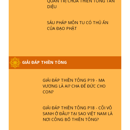
- TẠI SAO ĐỨC PHẬT BƯỚC ĐI 7
QUẢN TRỊ CHÙA THIỀN TÔNG TÂN
BƯỚC TRÊN HOA SEN ? | TTTD
DIỆU
GIẢI ĐÁP VỀ LỄ TIỄN THIỀN TÔNG SƯ
SÁU PHÁP MÔN TU CÓ THỦ ẤN
NGỌC LÂM VỀ PHẬT GIỚI
CỦA ĐẠO PHẬT
GIẢI ĐÁP THIỀN TÔNG ĐẶC BIỆT
PHẦN 20 - BÁC NGUYỄN NHÂN LÀ AI?
PHIỀN NÃO DO ĐÂU MÀ CÓ?
GIẢI ĐÁP THIỀN TÔNG
GIẢI ĐÁP THIỀN TÔNG P19 - MA
VƯƠNG LÀ AI? CHA ĐỂ ĐỨC CHO
CON?
GIẢI ĐÁP THIỀN TÔNG P18 - CÕI VÔ
SANH Ở ĐÂU? TẠI SAO VIỆT NAM LÀ
NƠI CÔNG BỐ THIỀN TÔNG?