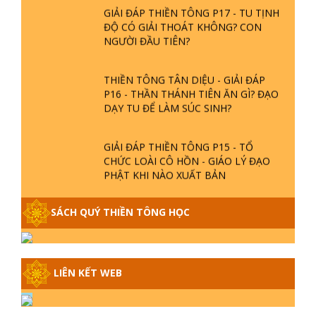
GIẢI ĐÁP THIỀN TÔNG P17 - TU TỊNH
ĐỘ CÓ GIẢI THOÁT KHÔNG? CON
NGƯỜI ĐẦU TIÊN?
THIỀN TÔNG TÂN DIỆU - GIẢI ĐÁP
P16 - THẦN THÁNH TIÊN ĂN GÌ? ĐẠO
DẠY TU ĐỂ LÀM SÚC SINH?
GIẢI ĐÁP THIỀN TÔNG P15 - TỔ
CHỨC LOÀI CÔ HỒN - GIÁO LÝ ĐẠO
PHẬT KHI NÀO XUẤT BẢN
GIẢI ĐÁP THIỀN TÔNG ĐẶC BIỆT -
SÁCH QUÝ THIỀN TÔNG HỌC
P14 - NGUỒN GỐC ÂM LỊCH DƯƠNG
LỊCH - TẦNG BÌNH LƯU LỚN ĐẾN
ĐÂU
LIÊN KẾT WEB
GIẢI ĐÁP THIỀN TÔNG ĐẶC BIỆT -
P13 - CON NGƯỜI TU THÀNH PHẬT
ĐƯỢC KHÔNG? XÁ LỢI PHẬT THẬT -