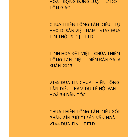
HOẠT ĐỘNG ĐÚNG LUẬT TỰ DO
TÔN GIÁO
CHÙA THIỀN TÔNG TÂN DIỆU - TỰ
HÀO DI SẢN VIỆT NAM - VTV8 ĐƯA
TIN THỜII SỰ | TTTD
TINH HOA ĐẤT VIỆT - CHÙA THIỀN
TÔNG TÂN DIỆU - DIỄN ĐÀN GALA
XUÂN 2025
VTV5 ĐƯA TIN CHÙA THIỀN TÔNG
TÂN DIỆU THAM DỰ LỄ HỘI VĂN
HOÁ 54 DÂN TỘC
CHÙA THIỀN TÔNG TÂN DIỆU GÓP
PHẦN GÌN GIỮ DI SẢN VĂN HOÁ -
VTV4 ĐƯA TIN | TTTD